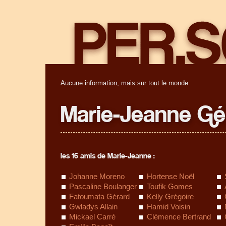
Aucune information, mais sur tout le monde
Marie-Jeanne Gé
les 16 amis de Marie-Jeanne :
Johanne Moreno
Hortense Noël
Pascaline Boulanger
Toufik Gomes
Fatoumata Gérard
Kelly Grégoire
Gwladys Allain
Hamid Voisin
Mickael Carré
Clémence Bertrand