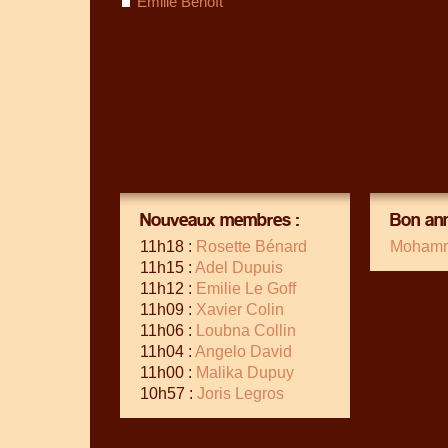
Emilie Benoît
Nouveaux membres :
Bon ann
11h18 :
Rosette Bénard
Mohamm
11h15 :
Adel Dupuis
11h12 :
Emilie Le Goff
11h09 :
Xavier Colin
11h06 :
Loubna Collin
11h04 :
Angelo David
11h00 :
Malika Dupuy
10h57 :
Joris Legros