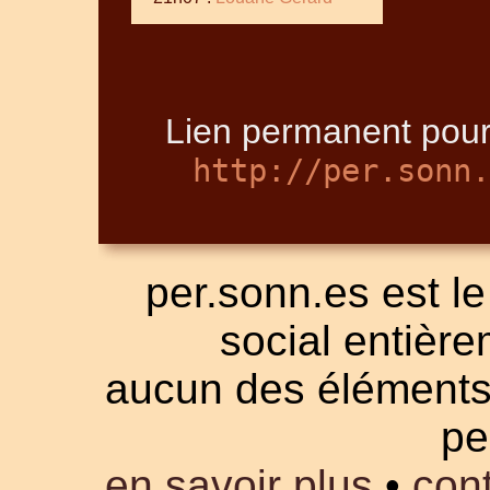
Lien permanent pour
http://per.sonn.
per.sonn.es est le
social entièrem
aucun des éléments a
pe
en savoir plus
•
cont