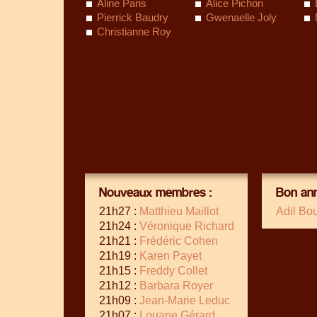
Aline Paris
Alice Pichon
Pierrick Baudry
Gwenaelle Joly
Christianne Roy
Nouveaux membres :
Bon ann
21h27 :
Matthieu Maillot
Adil Bo
21h24 :
Véronique Richard
21h21 :
Frédéric Cohen
21h19 :
Karen Payet
21h15 :
Freddy Collet
21h12 :
Barbara Royer
21h09 :
Jean-Marie Leduc
21h07 :
Louane Gérard