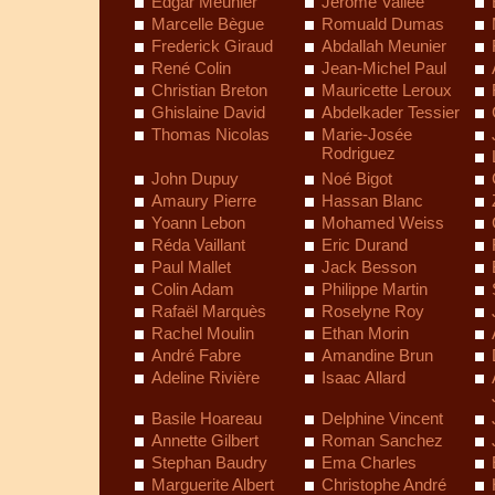
Edgar Meunier
Jérôme Vallee
Marcelle Bègue
Romuald Dumas
Frederick Giraud
Abdallah Meunier
René Colin
Jean-Michel Paul
Christian Breton
Mauricette Leroux
Ghislaine David
Abdelkader Tessier
Thomas Nicolas
Marie-Josée
Rodriguez
John Dupuy
Noé Bigot
Amaury Pierre
Hassan Blanc
Yoann Lebon
Mohamed Weiss
Réda Vaillant
Eric Durand
Paul Mallet
Jack Besson
Colin Adam
Philippe Martin
Rafaël Marquès
Roselyne Roy
Rachel Moulin
Ethan Morin
André Fabre
Amandine Brun
Adeline Rivière
Isaac Allard
Basile Hoareau
Delphine Vincent
Annette Gilbert
Roman Sanchez
Stephan Baudry
Ema Charles
Marguerite Albert
Christophe André