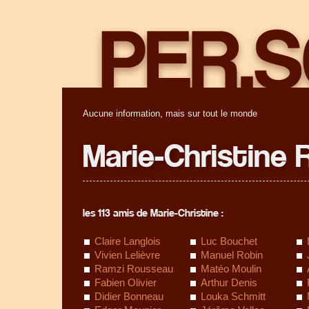
Aucune information, mais sur tout le monde
Marie-Christine 
les 113 amis de Marie-Christine :
Claire Langlois
Luc Bouchet
Vivien Lelièvre
Manuel Robin
Ramzi Rousseau
Matéo Moulin
Fabien Olivier
Arthur Denis
Didier Bonneau
Louka Schmitt