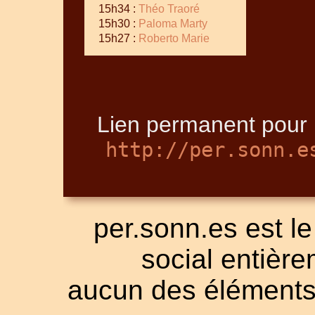
15h34 :
Théo Traoré
15h30 :
Paloma Marty
15h27 :
Roberto Marie
Lien permanent pour l
http://per.sonn.e
per.sonn.es est le
social entièrem
aucun des éléments a