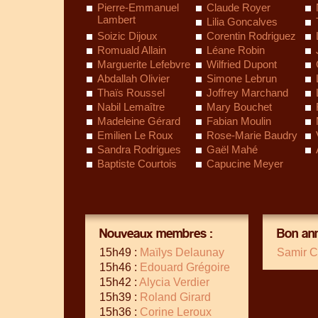
Pierre-Emmanuel
Claude Royer
Lambert
Lilia Goncalves
Soizic Dijoux
Corentin Rodriguez
Romuald Allain
Léane Robin
Marguerite Lefebvre
Wilfried Dupont
Abdallah Olivier
Simone Lebrun
Thaïs Roussel
Joffrey Marchand
Nabil Lemaître
Mary Bouchet
Madeleine Gérard
Fabian Moulin
Emilien Le Roux
Rose-Marie Baudry
Sandra Rodrigues
Gaël Mahé
Baptiste Courtois
Capucine Meyer
Nouveaux membres :
Bon ann
15h49 :
Maïlys Delaunay
Samir C
15h46 :
Edouard Grégoire
15h42 :
Alycia Verdier
15h39 :
Roland Girard
15h36 :
Corine Leroux