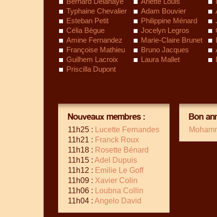
Bernard Delahaye
Arlette Louis
Typhaine Chevalier
Adam Bouvier
Esteban Petit
Philippine Ménard
Célia Bègue
Jocelyn Legros
Amine Fernandez
Marie-Claire Brunet
Françoise Mathieu
Bruno Jacques
Guilhem Lacroix
Laura Mallet
Priscilla Dupont
Nouveaux membres :
Bon ann
11h25 :
Lucette Fernandes
Mohamm
11h21 :
Franck Roux
11h18 :
Rosette Bénard
11h15 :
Adel Dupuis
11h12 :
Emilie Le Goff
11h09 :
Xavier Colin
11h06 :
Loubna Collin
11h04 :
Angelo David