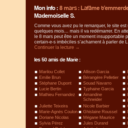
Mon info :
8 mars : Lafâme t’emmerd
Mademoiselle S.
Comme vous avez pu le remarquer, le site es
quelques mois… mais il va redémarrer. En atte
le 8 mars peut être un moment insupportable 
certain-e-s imbéciles s’acharnent à parler de 
Continuer la lecture
→
les 50 amis de Marie :
Marilou Collet
Allison Garcia
Emilie Brun
Bérangère Pelletier
Stéphane Dupont
Souad Navarro
Lucie Bertin
Typhaine Garcia
Mathieu Fernandez
Amandine
Schneider
Juliette Teixeira
Nicole Barbier
Marie-Agnès Coulon
Ghislaine Roussel
Doriane Nicolas
Mégane Maurice
Sylvia Pérez
Jules Durand