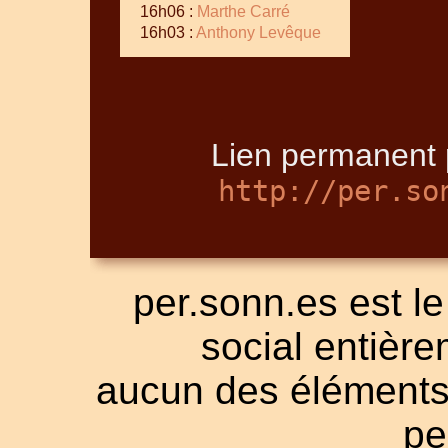
16h06 :
Marthe Carré
16h03 :
Anthony Levêque
Lien permanent 
http://per.so
per.sonn.es est le
social entièrem
aucun des éléments a
pe