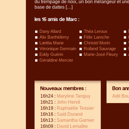
du trempage de noix, un bon mélangeur et une
base de dattes […]
les 16 amis de Marc :
Dany Allard
Théa Leroux
Alix Barthélémy
Félix Laroche
Lætitia Marie
Christel Morin
Véronique Germain
Rolland Sauvage
Eddy Guérin
Marie-José Fleury
Géraldine Mercier
Nouveaux membres :
Bon ann
16h24 :
Maryline Tanguy
Adil Bo
16h21 :
John Hervé
16h19 :
Raphaëlle Tessier
16h16 :
Saïd Durand
16h13 :
Samantha Garnier
16h09 :
David Lemaître