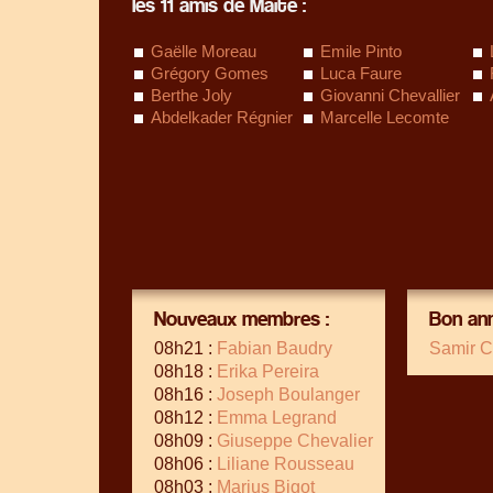
les 11 amis de Maïté :
Gaëlle Moreau
Emile Pinto
Grégory Gomes
Luca Faure
Berthe Joly
Giovanni Chevallier
Abdelkader Régnier
Marcelle Lecomte
Nouveaux membres :
Bon ann
08h21 :
Fabian Baudry
Samir C
08h18 :
Erika Pereira
08h16 :
Joseph Boulanger
08h12 :
Emma Legrand
08h09 :
Giuseppe Chevalier
08h06 :
Liliane Rousseau
08h03 :
Marius Bigot