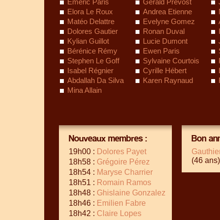
Emeric Paris
Gérald Prévost
Elora Le Roux
Andrea Etienne
Matéo Delattre
Evelyne Gomez
Dolores Gautier
Ronan Duval
Kylian Guillot
Lucie Dumont
Bérénice Rémy
Ewen Paris
Stephen Le Goff
Sylvaine Courtois
Isabel Régnier
Cyrille Hébert
Abdallah Da Silva
Karen Raynaud
Mina Allain
Nouveaux membres :
Bon ann
19h00 :
Dolores Payet
Gauthie
(46 ans)
18h58 :
Grégoire Pérez
18h54 :
Maryse Charrier
18h51 :
Romain Ramos
18h48 :
Ghislaine Gonzalez
18h46 :
Emilien Fabre
18h42 :
Claire Lopes