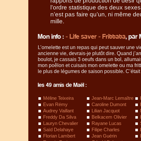
rapports de production de désir q
l’ordre statistique des deux sexes
n’est pas faire qu’un, ni même deu
mille.
Mon info :
« Life saver » Frittata
, par
L’omelette est un repas qui peut sauver une vi
ancienne vie, devrais-je plutôt dire. Quand j’a
boulot, je cassais 3 oeufs dans un bol, alluma
mon poêlon et cuisais mon omelette ou ma fritt
le plus de légumes de saison possible. C’était
les 49 amis de Maël :
Méline Teixeira
Jean-Marc Lemaître
Evan Rémy
Caroline Dumont
Audrey Vaillant
Lilian Jacquot
Freddy Da Silva
Belkacem Olivier
Lauryn Chevalier
Rayane Lucas
Saïd Delahaye
Filipe Charles
Florian Lambert
Jean Guérin