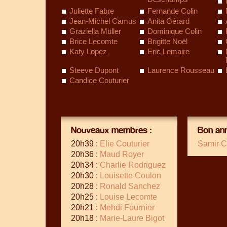
Juliette Fabre
Fernande Colin
Jean-Michel Camus
Anita Gérard
Graziella Müller
Dominique Colin
Brice Lecomte
Brigitte Noël
Katy Lopez
Eric Lemaire
Steeve Dupont
Laurence Rousseau
Candice Couturier
Nouveaux membres :
Bon ann
20h39 :
Elie Couturier
Samir C
20h36 :
Maud Royer
20h34 :
Charlie Rodriguez
20h30 :
Louisette Coulon
20h28 :
Ronald Sanchez
20h25 :
Louise Lecomte
20h21 :
Mehdi Fournier
20h18 :
Marie-Laure Bigot