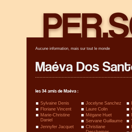
Aucune information, mais sur tout le monde
Maéva Dos Sant
les 34 amis de Maéva :
Sylvaine Denis
Jocelyne Sanchez
Floriane Vincent
Laure Colin
Marie-Christine
Mégane Huet
Daniel
Servane Guillaume
Jennyfer Jacquet
Christiane
Deschamps