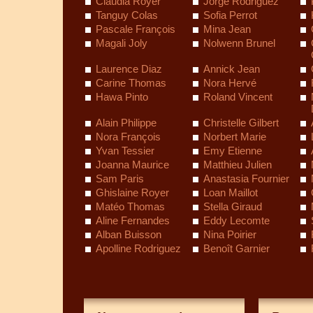
Claudia Royer
Jorge Rodriguez
Tanguy Colas
Sofia Perrot
Pascale François
Mina Jean
Magali Joly
Nolwenn Brunel
Laurence Diaz
Annick Jean
Carine Thomas
Nora Hervé
Hawa Pinto
Roland Vincent
Alain Philippe
Christelle Gilbert
Nora François
Norbert Marie
Yvan Tessier
Emy Etienne
Joanna Maurice
Matthieu Julien
Sam Paris
Anastasia Fournier
Ghislaine Royer
Loan Maillot
Matéo Thomas
Stella Giraud
Aline Fernandes
Eddy Lecomte
Alban Buisson
Nina Poirier
Apolline Rodriguez
Benoît Garnier