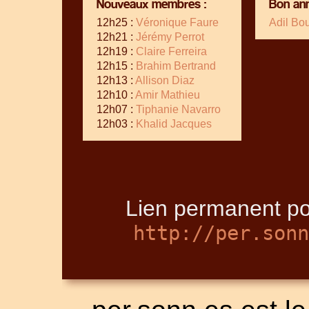
Nouveaux membres :
Bon ann
12h25 :
Véronique Faure
Adil Bo
12h21 :
Jérémy Perrot
12h19 :
Claire Ferreira
12h15 :
Brahim Bertrand
12h13 :
Allison Diaz
12h10 :
Amir Mathieu
12h07 :
Tiphanie Navarro
12h03 :
Khalid Jacques
Lien permanent pou
http://per.sonn