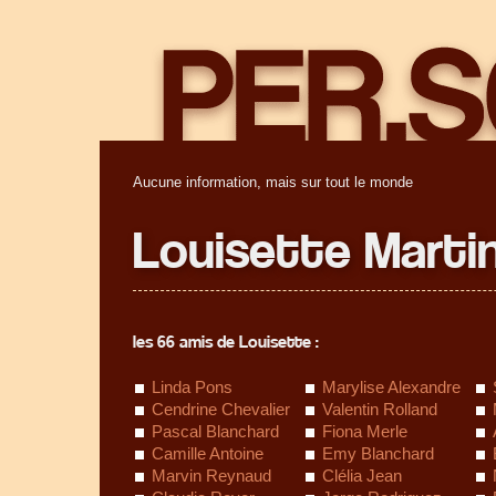
Aucune information, mais sur tout le monde
Louisette Marti
les 66 amis de Louisette :
Linda Pons
Marylise Alexandre
Cendrine Chevalier
Valentin Rolland
Pascal Blanchard
Fiona Merle
Camille Antoine
Emy Blanchard
Marvin Reynaud
Clélia Jean