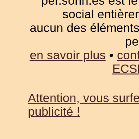
per.sonn.es est le
social entièrem
aucun des éléments a
pe
en savoir plus
•
cont
ECS
Attention, vous surfe
publicité !