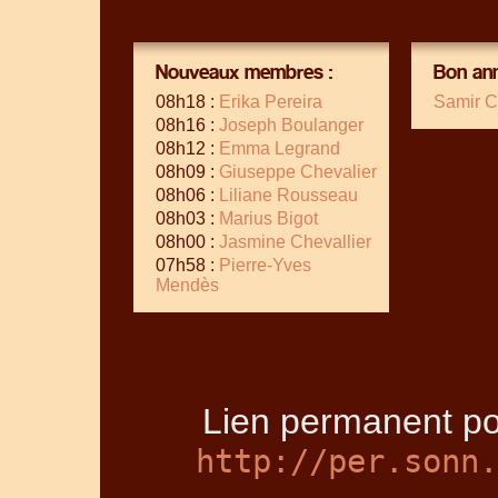
Nouveaux membres :
Bon ann
08h18 :
Erika Pereira
Samir C
08h16 :
Joseph Boulanger
08h12 :
Emma Legrand
08h09 :
Giuseppe Chevalier
08h06 :
Liliane Rousseau
08h03 :
Marius Bigot
08h00 :
Jasmine Chevallier
07h58 :
Pierre-Yves
Mendès
Lien permanent pou
http://per.sonn.