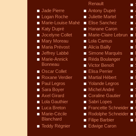
Renault
Jade Pierre
Antony Dupré
Logan Roche
Juliette Martel
Marie-Louise Mahé
Elise Sanchez
Katy Dupré
Hanane Caron
Jocelyne Collet
Marie-Claire Lebrun
Mary Moreau
Lola Camus
Maria Prévost
Alicia Bailly
Jeffrey Labbé
Simone Marquès
Marie-Annick
Réda Boulanger
Bonneau
Victor Benoît
Oscar Collet
Elisa Perrier
Roxane Verdier
Martial Hébert
Paul Legros
Yolande Legros
Sara Boyer
Michel André
Axel Girard
Coraline Gautier
Lola Gauthier
Sabri Lopes
Luca Breton
Francette Schneider
Marie-Cécile
Rodolphe Schneider
Blanchard
Filipe Barbier
Teddy Régnier
Edwige Caron