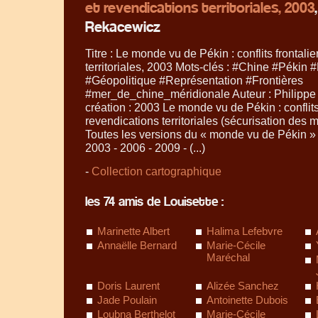
et revendications territoriales, 2003
Rekacewicz
Titre : Le monde vu de Pékin : conflits frontali
territoriales, 2003 Mots-clés : #Chine #Pékin 
#Géopolitique #Représentation #Frontières
#mer_de_chine_méridionale Auteur : Philipp
création : 2003 Le monde vu de Pékin : conflits 
revendications territoriales (sécurisation des 
Toutes les versions du «
monde vu de Pékin
» 
2003 - 2006 - 2009 - (...)
-
Collection cartographique
les 74 amis de Louisette :
Marinette Albert
Halima Lefebvre
Annaëlle Bernard
Marie-Cécile
Maréchal
Doris Laurent
Alizée Sanchez
Jade Poulain
Antoinette Dubois
Loubna Berthelot
Marie-Cécile