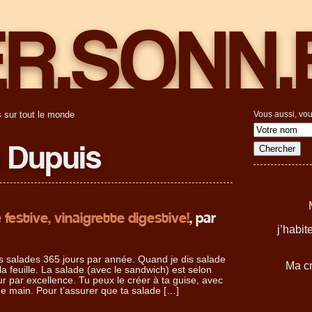
 sur tout le monde
Vous aussi, vou
 Dupuis
 festive, vinaigrette digestive!
, par
j’habi
 salades 365 jours par année. Quand je dis salade
Ma cr
la feuille. La salade (avec le sandwich) est selon
r par excellence. Tu peux le créer à ta guise, avec
de main. Pour t’assurer que ta salade […]