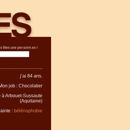
s êtes une per.sonn.es !
j’ai 84 ans.
Mon job : Chocolatier
te à Arbouet-Sussaute
(Aquitaine)
ainte :
bélénophobie