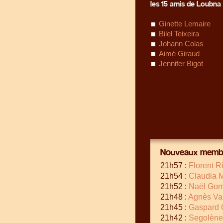
les 15 amis de Loubna 
Ginette Lemaire
Bilel Teixeira
Johann Colas
Aimé Giraud
Jennifer Bigot
Nouveaux membr
21h57 :
Florent R
21h54 :
Claudia M
21h52 :
Naël Go
21h48 :
Agnès Vai
21h45 :
Gaspard 
21h42 :
Segolène