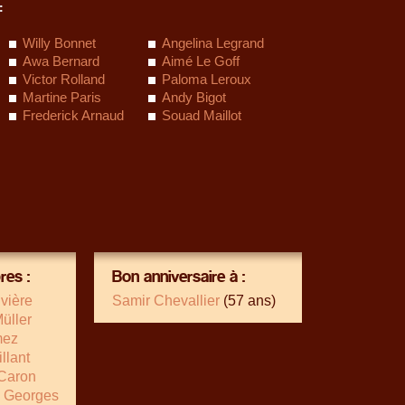
:
Willy Bonnet
Angelina Legrand
Awa Bernard
Aimé Le Goff
Victor Rolland
Paloma Leroux
Martine Paris
Andy Bigot
Frederick Arnaud
Souad Maillot
es :
Bon anniversaire à :
ivière
Samir Chevallier
(57 ans)
üller
mez
llant
Caron
 Georges