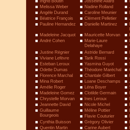
Ingrid Boutin
Josseline Allard
Melissa Weber
Nadine Rolland
Angèle Durand
Caroline Meunier
Béatrice François
Clément Pelletier
Pauline Hernandez
Danielle Martinez
Madeleine Jacquot
Mauricette Morvan
André Cohen
Marie-Laure
Delahaye
Justine Régnier
Astride Bernard
Viviane Lefèvre
Tarik Rossi
Esteban Leroux
Yasmina Guyot
Odette Dumas
Théodore Maréchal
Florence Marchal
Chantale Gilbert
Mina Robert
Loane Deschamps
Amélie Roger
Léna Boyer
Madeleine Gomez
Clotilde Germain
Chrystelle Morvan
Ines Leroux
Jeannette David
Nicole Michel
Guillaume
Méline Pottier
Bourgeois
Flavie Couturier
Cynthia Buisson
Grégory Olivier
Quentin Martin
Carine Aubert