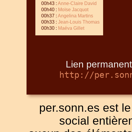
00h43 :
Anne-Claire David
00h40 :
Moïse Jacquot
00h37 :
Angelina Martins
00h33 :
Jean-Louis Thomas
00h30 :
Maéva Gillet
Lien permanent 
http://per.son
per.sonn.es est le
social entièrem