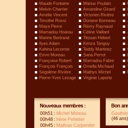
Maude Fontaine
Marius Poulain
Melvin Charrier
Amandine Girard
Amélie Vincent
Victorien Rivière
Timothé Rossi
Doriane Bonneau
Maya Pierre
Rémy Raynaud
Mamadou Hoarau
Céline Vaillant
Marine Bertrand
Titouan Hébert
Ilyes Adam
Kenza Tanguy
Kahina Lecomte
Teddy Martinez
Emre Moreau
Sana Perrot
Françoise Robert
Mamadou Fabre
François François
Ornella Michaud
Segolène Rivière
Mathys Michel
Pierre-Yves Lesage
Virginie Laporte
Nouveaux membres :
Bon ann
00h51 :
Michel Moreau
Gauthie
(46 ans)
00h48 :
Irène Pelletier
00h45 :
Mathias Carpentier