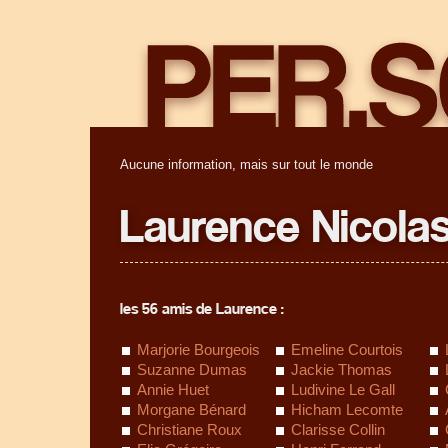
Aucune information, mais sur tout le monde
Laurence Nicola
les 56 amis de Laurence :
Marjorie Bourgeois
Emeline Courtois
Suzanne Dumas
Jackie Thomas
Annie Huet
Ludivine Le Gall
Morgane Bénard
Hicham Lecomte
Christiane Roux
Clarisse Collin