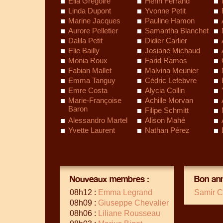
Elia Grégoire
Henri Ferrand
Linda Dupont
Yvonne Petit
Marine Jacques
Pauline Hamon
Aurore Pelletier
Samantha Blanchet
Dalila Petit
Didier Carlier
Elie Bailly
Josiane Michaud
Monia Roux
Farid Ramos
Fabian Mallet
Malvina Meunier
Emma Tanguy
Cédric Lefebvre
Emre Costa
Alycia Collin
Marie-Françoise
Achille Morvan
Baron
Filipe Schmitt
Alessandro Martel
Alison Mahé
Yvette Laurent
Nathan Pérez
Nouveaux membres :
Bon ann
08h12 :
Emma Legrand
Samir C
08h09 :
Giuseppe Chevalier
08h06 :
Liliane Rousseau