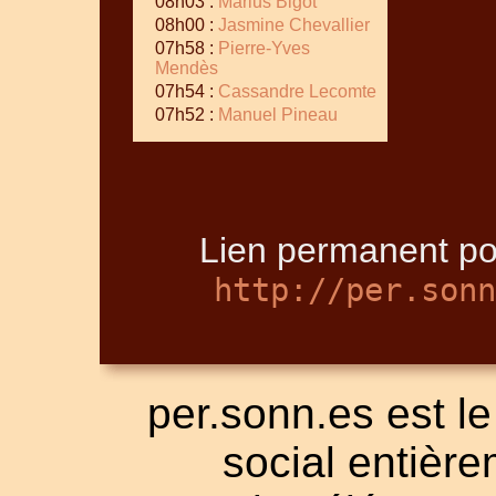
08h03 :
Marius Bigot
08h00 :
Jasmine Chevallier
07h58 :
Pierre-Yves
Mendès
07h54 :
Cassandre Lecomte
07h52 :
Manuel Pineau
Lien permanent po
http://per.sonn
per.sonn.es est le
social entièrem