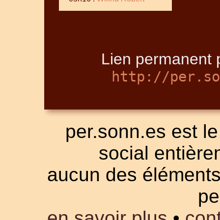
Lien permanent p
http://per.so
per.sonn.es est le
social entièrem
aucun des éléments a
pe
en savoir plus
•
cont