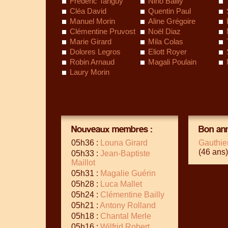
Frédéric Tanguy
Nino Bailly
Cléa David
Quentin Paul
Manuel Morin
Aline Grégoire
Clémentine Pruvost
Noël Diaz
Marie Girard
Mila Colas
Dolores Legros
Eliott Royer
Robin Arnaud
Magali Poulain
Laury Morin
Nouveaux membres :
Bon ann
05h36 :
Louna Girard
Gauthie
(46 ans)
05h33 :
Jean-Baptiste
Maillot
05h31 :
Magalie Guérin
05h28 :
Luca Mallet
05h24 :
Clémentine Bailly
05h21 :
Antony Rolland
05h18 :
Chantal Merle
05h16 :
Wilfrid Robert