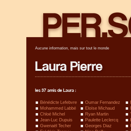
Aucune information, mais sur tout le monde
Laura Pierre
les 37 amis de Laura :
Bénédicte Lefebvre
Oumar Fernandez
Mohammed Labbé
Eloïse Michaud
Chloé Michel
Ryan Martin
Jean-Luc Dupuis
Paulette Leclercq
Gwenaël Techer
Georges Diaz