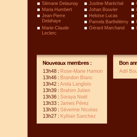
Slimane Delaunay
Justine Maréchal
Maria Humbert
Johan Bouvier
Jean-Pierre
Heloïse Lucas
Delahaye
Pamela Barthélémy
Marie-Claude
Gérard Marchand
Leclerc
Nouveaux membres :
Bon ann
13h48 :
Rose-Marie Hamon
Adil Bo
13h46 :
Brandon Blanc
13h42 :
Anita Langlois
13h39 :
Brahim Julien
13h36 :
Soraya Noël
13h33 :
James Pérez
13h30 :
Séverine Nicolas
13h27 :
Kyllian Sanchez