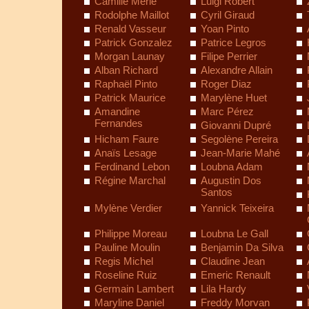
Camille Merle
Luigi Robert
Rodolphe Maillot
Cyril Giraud
Renald Vasseur
Yoan Pinto
Patrick Gonzalez
Patrice Legros
Morgan Launay
Filipe Perrier
Alban Richard
Alexandre Allain
Raphaël Pinto
Roger Diaz
Patrick Maurice
Marylène Huet
Amandine
Marc Pérez
Fernandes
Giovanni Dupré
Hicham Faure
Segolène Pereira
Anaïs Lesage
Jean-Marie Mahé
Ferdinand Lebon
Loubna Adam
Régine Marchal
Augustin Dos
Santos
Mylène Verdier
Yannick Teixeira
Philippe Moreau
Loubna Le Gall
Pauline Moulin
Benjamin Da Silva
Regis Michel
Claudine Jean
Roseline Ruiz
Emeric Renault
Germain Lambert
Lila Hardy
Maryline Daniel
Freddy Morvan