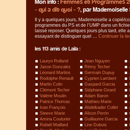
Mon info :
Femmes et Programmes 20
« qui a dit quoi » ?
, par Mademoiselle 
Il y a quelques jours, Mademoiselle a copié/col
programmes du PS et de l’UMP dans un fichier
laissé reposer. Quelques jours plus tard, elle a
essayant de distinguer quel …
Continuer la le
les 113 amis de Laïla :
Lauryn Rolland
Jean Nguyen
Jason Gonzalez
Rémy Techer
Léonard Martins
Germain Dupuy
Rodolphe Renault
Cyprien Lambert
Martin Colin
Gaspard Garcia
Clément Techer
Stéphane Girard
Valérie Moulin
Adam Baron
Patrice Thomas
Mathieu Marie
Ivan François
Abdelkader Collet
Steeve Marie
Alison Perrin
Amina Couturier
Guillaume Garcia
Rafaël Maillard
Line Dubois