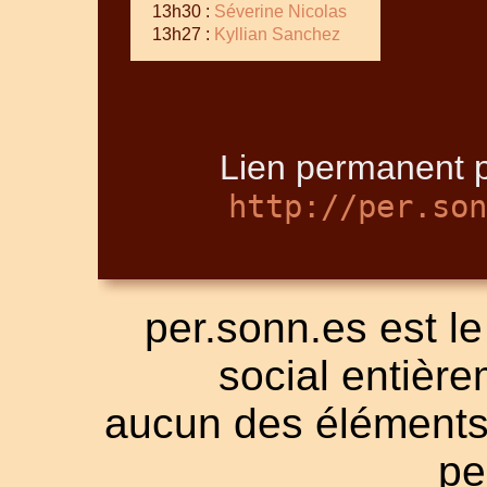
13h30 :
Séverine Nicolas
13h27 :
Kyllian Sanchez
Lien permanent p
http://per.son
per.sonn.es est le
social entièrem
aucun des éléments a
pe