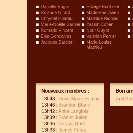
Danielle Roger
Edwige Berthelot
Rolande Girard
Madeleine Julien
Chrystel Hoarau
Mathilde Nicolas
Marie-Noëlle Barbier
Yassin Cohen
Romaric Vincent
Nour Guyot
Eléa Goncalves
Valérian Perrier
Jacques Barbier
Marie-Louise
Mathieu
Nouveaux membres :
Bon ann
13h48 :
Rose-Marie Hamon
Adil Bo
13h46 :
Brandon Blanc
13h42 :
Anita Langlois
13h39 :
Brahim Julien
13h36 :
Soraya Noël
13h33 :
James Pérez