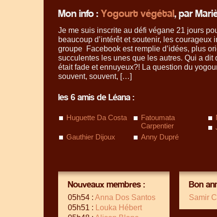
Mon info :
Yogourt végétal
, par Mar
Je me suis inscrite au défi végane 21 jours po
beaucoup d’intérêt et soutenir, les courageux i
groupe Facebook est remplie d’idées, plus ori
succulentes les unes que les autres. Qui a di
était fade et ennuyeux?! La question du yogour
souvent, souvent, […]
les 6 amis de Léana :
Huguette Da Costa
Fatoumata
Carpentier
Gauthier Dijoux
Anny Dupré
Nouveaux membres :
Bon ann
05h54 :
Anna Dos Santos
Samir C
05h51 :
Louka Hébert