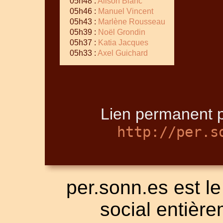
05h48 :
Alison Blanc
05h46 :
Manuel Vincent
05h43 :
Marlène Rousseau
05h39 :
Noël Grondin
05h37 :
Katia Jacques
05h33 :
Axel Guichard
Lien permanent p
http://per.s
per.sonn.es est le
social entièrem