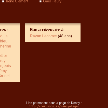
Irène Clément
Gaël Fleury
es :
Bon anniversaire à :
Louis
Rayan Lecomte
(48 ans)
hieu
herine
ttier
rdy
rgeois
Rémy
Brunel
Lien permanent pour la page de Kenny :
http://per.sonn.es/Kenny+Léger