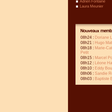
Adrien Fontaine
Laura Meunier
Nouveaux membr
08h24 :
Doriane 
08h21 :
Hugo Mat
08h18 :
Marie-Cat
Petit
08h15 :
Marcel Po
08h12 :
Léone Ha
08h10 :
Eddy Bou
08h06 :
Sandie 
08h03 :
Baptiste 