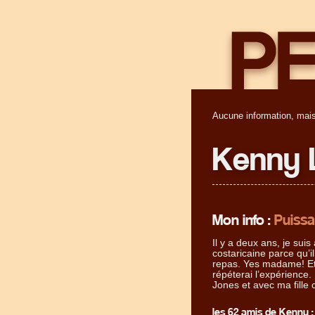
Aucune information, mais
Kenny 
Mon info :
Puissan
Il y a deux ans, je suis
costaricaine parce qu’il
repas. Yes madame! Et 
répéterai l’expérience. 
Jones et avec ma fille c
les 62 amis de Kenny :