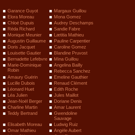
Garance Guyot
Margaux Guillou
Elora Moreau
Mona Gomez
Chloé Dupuis
Audrey Deschamps
Réda Richard
Sandie Fabre
Monique Meunier
Lætitia Mathieu
Augustin Guillaume
Pauline Carpentier
Doris Jacquet
Caroline Gomez
Louisette Gautier
Blandine Pruvost
Bernadette Lefebvre
Mina Guillou
Marie-Dominique
Angelina Bailly
Robin
Rebecca Sanchez
Amaury Guérin
Emeline Gauthier
Lucille Dubois
Renaud Clément
Léonard Huet
Edith Roche
Léa Julien
Jules Maillot
Jean-Noël Berger
Doriane Denis
Charline Martin
Amar Laurent
Teddy Bertrand
Gwendoline
Sauvage
Elisabeth Moreau
Ludwig Ruiz
Omar Mathieu
Angèle Aubert