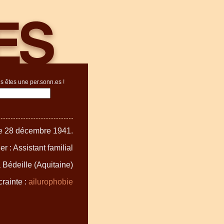
s êtes une per.sonn.es !
le 28 décembre 1941.
er : Assistant familial
à Bédeille (Aquitaine)
rainte :
ailurophobie