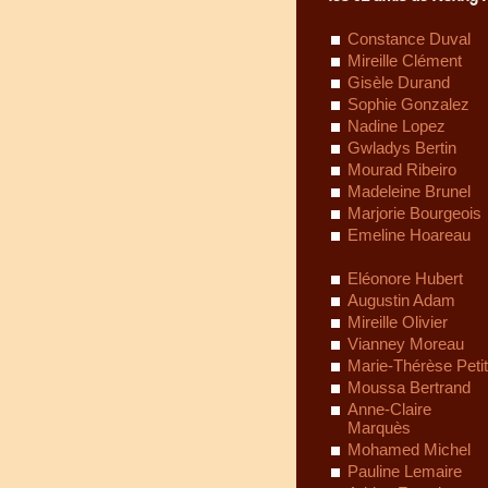
Constance Duval
Mireille Clément
Gisèle Durand
Sophie Gonzalez
Nadine Lopez
Gwladys Bertin
Mourad Ribeiro
Madeleine Brunel
Marjorie Bourgeois
Emeline Hoareau
Eléonore Hubert
Augustin Adam
Mireille Olivier
Vianney Moreau
Marie-Thérèse Petit
Moussa Bertrand
Anne-Claire
Marquès
Mohamed Michel
Pauline Lemaire