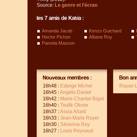
Source:
Le genre et l'écran
les 7 amis de Katia :
Amanda Jacob
Kenzo Guichard
Hector Pichon
Albane Roy
Pamela Masson
Nouveaux membres :
Bon ann
16h48 :
Edwige Michel
Rayan 
16h45 :
Angelo Daniel
16h42 :
Marie-Chantal Bigot
16h40 :
Toufik Olivier
16h37 :
Assia Allard
16h33 :
Jean-Marie Royer
16h30 :
Séverine Roy
16h27 :
Louis Reynaud