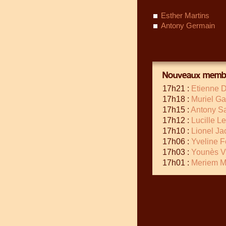
Esther Martins
Antony Germain
Nouveaux membr
17h21 :
Etienne D
17h18 :
Muriel Ga
17h15 :
Antony S
17h12 :
Lucille L
17h10 :
Lionel Ja
17h06 :
Yveline 
17h03 :
Younès V
17h01 :
Meriem M