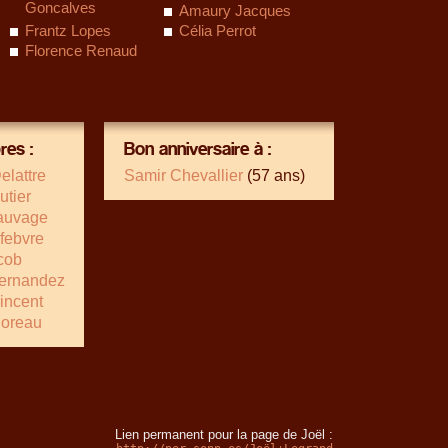
Goncalves
Amaury Jacques
Frantz Lopes
Célia Perrot
Florence Renaud
es :
Bon anniversaire à :
elattre
Samir Chevallier
(57 ans)
utier
auvage
efebvre
cob
Fernandez
incent
oreau
Lien permanent pour la page de Joël :