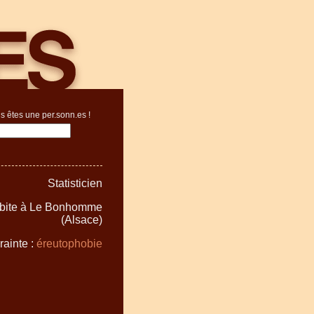
s êtes une per.sonn.es !
Statisticien
abite à Le Bonhomme
(Alsace)
rainte :
éreutophobie