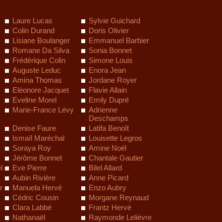
Laure Lucas
Sylvie Guichard
Colin Durand
Doris Olivier
Lisiane Boulanger
Emmanuel Barbier
Romane Da Silva
Sonia Bonnet
Frédérique Colin
Simone Louis
Auguste Leduc
Enora Jean
Amina Thomas
Jordane Royer
Eléonore Jacquet
Flavie Allain
Eveline Morel
Emily Dupré
Marie-France Lévy
Adrienne
Deschamps
Denise Faure
Latifa Benoît
Ismaïl Maréchal
Louisette Legros
Soraya Roy
Amine Noël
Jérôme Bonnet
Chantale Gautier
l
Eve Pierre
Bilel Allard
Aubin Rivière
Anne Picard
r
Manuela Hervé
Enzo Aubry
Cédric Cousin
Morgane Reynaud
Clara Labbé
Frantz Hervé
Nathanaël
Raymonde Lelièvre