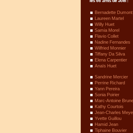
les 66 amis de Joël :
Bernadette Dumont
Laureen Martel
Willy Huet
Samia Morel
Flavio Collet
Nadine Fernandes
Wilfried Monnier
Tiffany Da Silva
Elena Carpentier
Anaïs Huet
Sandrine Mercier
Perrine Richard
Yann Pereira
Sonia Poirier
Marc-Antoine Brune
Kathy Courtois
Jean-Charles Meye
Yvette Guillou
Hamid Jean
Tiphaine Bouvier