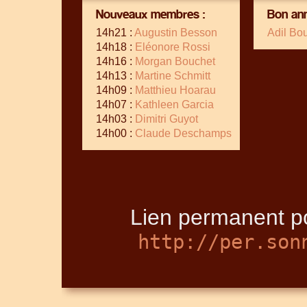
Nouveaux membres :
Bon ann
14h21 :
Augustin Besson
Adil Bo
14h18 :
Eléonore Rossi
14h16 :
Morgan Bouchet
14h13 :
Martine Schmitt
14h09 :
Matthieu Hoarau
14h07 :
Kathleen Garcia
14h03 :
Dimitri Guyot
14h00 :
Claude Deschamps
Lien permanent po
http://per.son