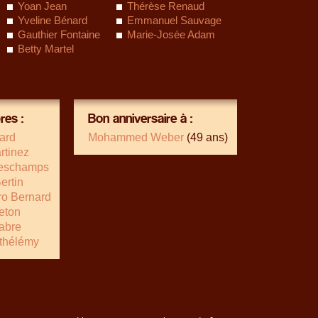
Yoan Jean
Thérèse Renaud
Yveline Bénard
Emmanuel Sauvage
Gauthier Fontaine
Marie-Josée Adam
Betty Martel
es :
Bon anniversaire à :
card
Mohammed Weber
(49 ans)
rtinez
eschamps
ertin
ro Bernard
eton
abre
rthélémy