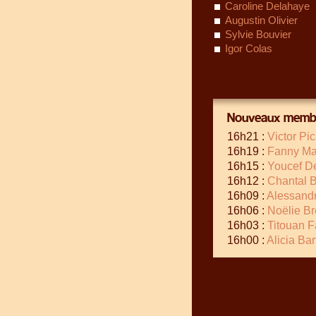
Caroline Delahaye
Augustin Olivier
Sylvie Bouvier
Igor Colas
Nouveaux membr
16h21 :
Victor Pi
16h19 :
Fanny Ma
16h15 :
Youcef D
16h12 :
Chantal B
16h09 :
Alessand
16h06 :
Noëlie Br
16h03 :
Titouan F
16h00 :
Alicia Ba