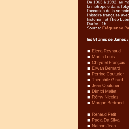
De 1963 à 1982, au mo
la métropole dans l'obj
l'occasion de la semai
l'histoire française a
historien, et Théo Lubi
Durée : 1h.
Source:
Fréquence Par
les 51 amis de James :
Elena Reynaud
Martin Louis
Chrystel François
Erwan Bernard
Perrine Couturier
Théophile Girard
Jean Couturier
Dimitri Mallet
Rémy Nicolas
Morgan Bertrand
Renaud Petit
Paola Da Silva
Nathan Jean