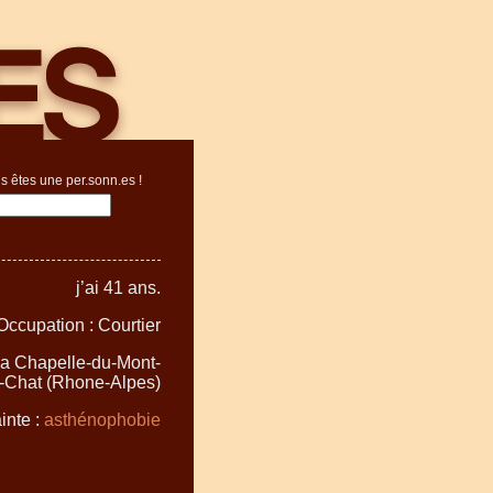
s êtes une per.sonn.es !
j’ai 41 ans.
Occupation : Courtier
 La Chapelle-du-Mont-
-Chat (Rhone-Alpes)
inte :
asthénophobie