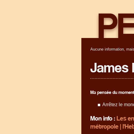
Aucune information, mais
James 
Ma pensée du moment
Arrêtez le mon
Mon info :
Les en
métropole | l'He