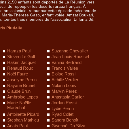
ins 2150 enfants sont déportés de La Réunion vers
ectif de repeupler les déserts ruraux français. À
ne anticoloniale, retour sur cette épisode méconnu de
vec Marie-Thérèse Gasp, enfant volée, Amzat Boukari,
n, tou·tes trois membres de l'association Enfants 3d.
is Plurielle
Hamza Paul
Suzanne Chevallier
Steven Le Gall
Jean-Louis Roussel
Hakim Jacquet
Vanina Bertrand
Renaud Roux
Francis Vallee
Noël Faure
Eloïse Rossi
Joselyne Perrin
Achille Verdier
Rayane Brunet
Nolann Louis
Claude Brun
Marvin Pérez
Ambroise Lopes
Anastasia Carlier
Marie-Noëlle
Jordan Rossi
Maréchal
Lydie Perrin
Antoinette Picard
Ryad Collet
Stephan Mathieu
Sandra Benoît
Anaïs Paul
Gwenaël Da Silva