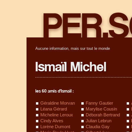
Aucune information, mais sur tout le monde
Ismaïl Michel
les 60 amis d’Ismaïl :
Géraldine Morvan
Fanny Gautier
Léana Gérard
Marylise Cousin
Micheline Leroux
Déborah Bertrand
Cindy Alves
Julian Lebrun
Lorène Dumont
Claudia Gay