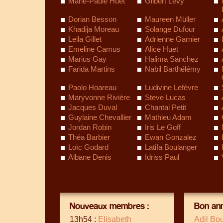
Marie-Paule Huet
Gilbert Lévy
Dorian Besson
Maureen Müller
Khadija Moreau
Solange Dufour
Leila Gillet
Adrienne Garnier
Emeline Camus
Alice Huet
Marius Gay
Halima Sanchez
Farida Martins
Nabil Barthélémy
Paolo Hoareau
Ludivine Lefèvre
Maryvonne Rivière
Steve Lucas
Jacques Duval
Chantal Petit
Guylaine Chevallier
Mathieu Adam
Jordan Robin
Iris Le Goff
Théa Barbier
Ewan Gonzalez
Loïc Godard
Latifa Boulanger
Albane Denis
Idriss Paul
Nouveaux membres :
Bon ann
13h54 :
Elisabeth
Adil Bo