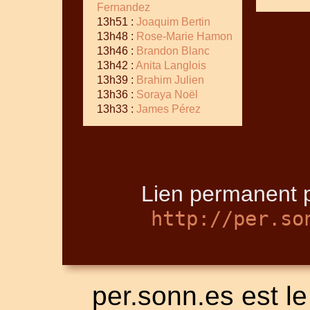
Fernandez
13h51 :
Joaquim Bertin
13h48 :
Rose-Marie Hamon
13h46 :
Brandon Blanc
13h42 :
Anita Langlois
13h39 :
Brahim Julien
13h36 :
Soraya Noël
13h33 :
James Pérez
Lien permanent p
http://per.so
per.sonn.es est le