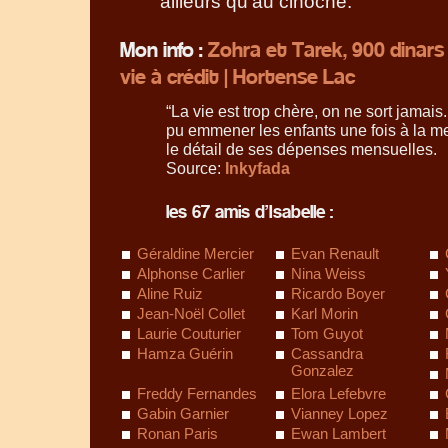
ailleurs qu’au cinoche.
Mon info :
Zohra et Tarek, 900 dinars
vie à crédit | Hortense Lac
“La vie est trop chère, on ne sort jamais.
pu emmener les enfants une fois à la me
le détail de ses dépenses mensuelles.
Source:
Inkyfada
les 67 amis d’Isabelle :
Géraldine Mercier
Evan Renault
Alphonse Carlier
Nina Weiss
Aline Ruiz
Ricardo Boyer
Jean-Noël Collet
Karl Morin
Laurie Couturier
Tom Guyot
Hamza Guérin
Cassandra
Gonzalez
Freddy Fernandes
Elora Lefebvre
Gabin Garnier
Vianney Lopez
Ronan Paris
Ewan Lambert