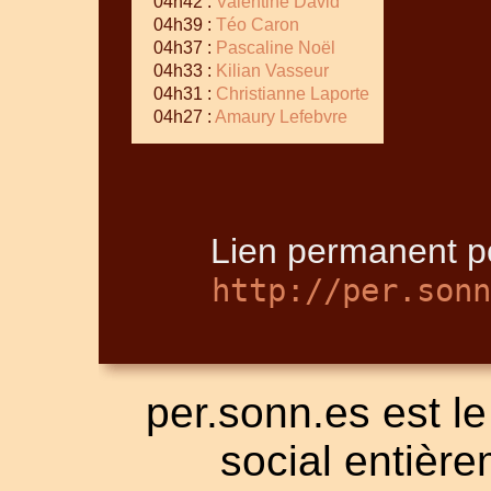
04h42 :
Valentine David
04h39 :
Téo Caron
04h37 :
Pascaline Noël
04h33 :
Kilian Vasseur
04h31 :
Christianne Laporte
04h27 :
Amaury Lefebvre
Lien permanent po
http://per.sonn
per.sonn.es est le
social entièrem