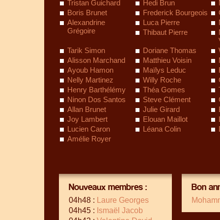
Tristan Guichard
Hedi Brun
Boris Brunet
Frederick Bourgeois
Alexandrine
Luca Pierre
Grégoire
Thibaut Pierre
Tarik Simon
Doriane Thomas
Alisson Marchand
Matthieu Voisin
Ayoub Hamon
Maïlys Leduc
Nelly Martinez
Willy Roche
Henry Barthélémy
Théa Gomes
Ninon Dos Santos
Steve Clément
Allan Brunet
Julie Girard
Joy Lambert
Elouan Maillot
Lucien Caron
Léana Colin
Amélie Royer
Nouveaux membres :
Bon ann
04h48 :
Laure Georges
Mohamm
04h45 :
Ismaël Jacob