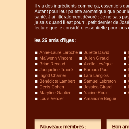
Il y a des ingrédients comme ça, essentiels da
Autant pour leur palette aromatique que pour le
santé. J’ai littéralement dévoré : Je ne sais pa
je sais quand il est pourri, petit dernier de Jo
lecture que je considère essentielle pour tous
les 26 amis d’Ilyes :
Anne-Laure Laroche
Juliette David
Maïwenn Vincent
Julien Giraud
Brian Renaud
Axelle Levêque
Jacqueline Traoré
Barbara Paul
Ingrid Charrier
Lara Langlois
Bénédicte Lambert
Samuel Lebreton
Denis Cohen
Jessica Girard
Maryline Gautier
Yacine Roux
Louis Verdier
Amandine Bègue
Nouveaux membres :
Bon ann