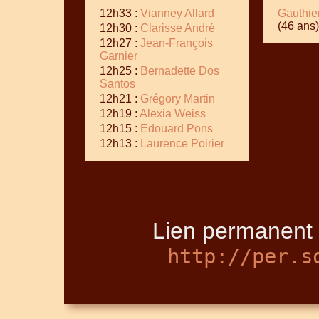
12h33 :
Vianney Allard
Gauthie
(46 ans)
12h30 :
Clarisse André
12h27 :
Jean-François
Garnier
12h25 :
Bernadette Dos
Santos
12h21 :
Grégory Martin
12h19 :
Alexia Weiss
12h15 :
Edouard Pons
12h13 :
Laurence Poirier
Lien permanent p
http://per.s