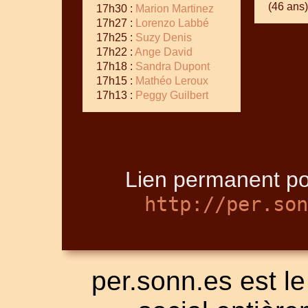
(46 ans)
17h30 :
Marion Martinez
17h27 :
Lorenzo Labbé
17h25 :
Suzy Denis
17h22 :
Ange David
17h18 :
Sandra Dupont
17h15 :
Mathéo Leroux
17h13 :
Peggy Guilbert
Lien permanent po
http://per.son
per.sonn.es est le