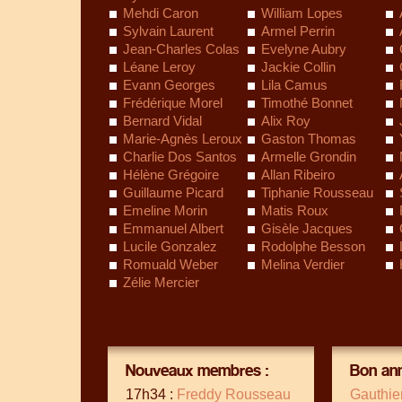
Mehdi Caron
William Lopes
Sylvain Laurent
Armel Perrin
Jean-Charles Colas
Evelyne Aubry
Léane Leroy
Jackie Collin
Evann Georges
Lila Camus
Frédérique Morel
Timothé Bonnet
Bernard Vidal
Alix Roy
Marie-Agnès Leroux
Gaston Thomas
Charlie Dos Santos
Armelle Grondin
Hélène Grégoire
Allan Ribeiro
Guillaume Picard
Tiphanie Rousseau
Emeline Morin
Matis Roux
Emmanuel Albert
Gisèle Jacques
Lucile Gonzalez
Rodolphe Besson
Romuald Weber
Melina Verdier
Zélie Mercier
Nouveaux membres :
Bon ann
17h34 :
Freddy Rousseau
Gauthie