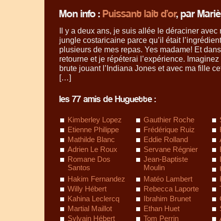
Mon info :
Puissant lait d’or
, par Mari
Il y a deux ans, je suis allée le déraciner avec
jungle costaricaine parce qu’il était l’ingrédien
plusieurs de mes repas. Yes madame! Et dans
retourne et je répéterai l’expérience. Imaginez 
brute jouant l’Indiana Jones et avec ma fille cet
[…]
les 77 amis de Huguette :
Kimberley Lopez
Gauthier Roche
Etienne Philippe
Frédérique Ruiz
Mathilde Blanc
Eddie Rolland
Adrien Le Roux
Servane Régnier
Romane Dos
Jean-Baptiste
Santos
Moulin
Hakim Fernandez
Matéo Lambert
Willy Hébert
Rebecca Laporte
Kahina Leclercq
Ibrahim Brunet
Martial Maillot
Ethan Huet
Sylvain Hébert
Tom Perrin