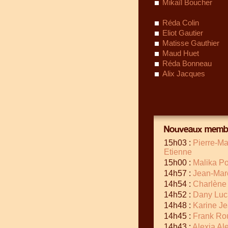
Mikaïl Boucher
Réda Colin
Eliot Gautier
Matisse Gauthier
Maud Huet
Réda Bonneau
Alix Jacques
Nouveaux membr
15h03 :
Pierre-Ma
Etienne
15h00 :
Malika Po
14h57 :
Jean-Marc
14h54 :
Charlène
14h52 :
Dany Luc
14h48 :
Karine J
14h45 :
Frank Ro
14h43 :
Alexia Al