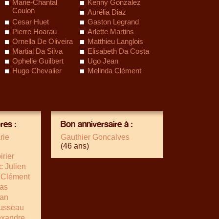
Marie-Chantal
Kenny Gonzalez
Coulon
Aurélia Diaz
Cesar Huet
Gaston Legrand
Pierre Hoarau
Arlette Martins
Ornella De Oliveira
Matthieu Langlois
Martial Da Silva
Elisabeth Da Costa
Ophelie Guilbert
Ugo Jean
Hugo Chevalier
Melinda Clément
es :
Bon anniversaire à :
rie
Gauthier Goncalves
(46 ans)
irier
 Julien
 Clément
as
ean
usseau
exandre