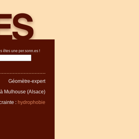
s êtes une per.sonn.es !
Géomètre-expert
e à Mulhouse (Alsace)
rainte :
hydrophobie