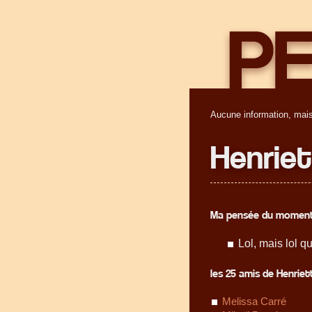
Aucune information, mais
Henrie
Ma pensée du moment
Lol, mais lol q
les 25 amis de Henriett
Melissa Carré