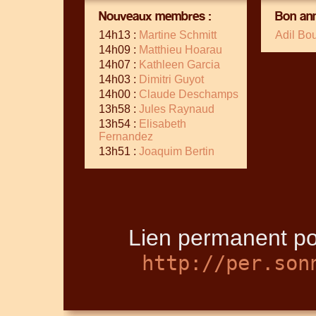
Nouveaux membres :
Bon ann
14h13 :
Martine Schmitt
Adil Bo
14h09 :
Matthieu Hoarau
14h07 :
Kathleen Garcia
14h03 :
Dimitri Guyot
14h00 :
Claude Deschamps
13h58 :
Jules Raynaud
13h54 :
Elisabeth
Fernandez
13h51 :
Joaquim Bertin
Lien permanent pou
http://per.son