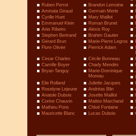
Ruben Perrot
Brandon Lemoine
Aminata Giraud
Germain Merle
Cyrille Huet
Mary Maillot
Emmanuel Klein
Roman Brunet
Anis Ribeiro
Alexis Roy
Stephen Bertrand
Brahim Gautier
Gérard Brun
Marie-Pierre Legros
Flore Olivier
Pierrick Adam
Cesar Charles
Cécile Bonneau
Camille Boyer
Charly Mendès
Bryan Tanguy
Marie-Dominique
Moreau
Elie Rolland
Juliette Jacques
Roselyne Lejeune
Andréas Blin
Anatole Dubois
Josette Maillot
Corine Chauvin
Matteo Marchand
Mathieu Pons
Chloé Fontaine
Mauricette Blanc
Lucas Dubois