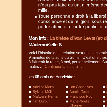
n’est pas faire qu’un, ni même deu
mille.
Toute personne a droit à la libert
conscience et de religion, sous r
porter atteinte à l’ordre public et a
Mon info :
La thèse d’Ivan Levaï (et 
Mademoiselle S.
Voici l’histoire de la relation sexuelle consenti
9 minutes de la suite du Sofitel. C’est une thè
à fait tenir la route, à moi, personnellement. S
matin, …
Continuer la lecture
→
les 65 amis de Henriette :
Adeline Marty
Ilan Goncalves
Sylvain Müller
Aurélie Techer
Maïwenn Perrier
Francisco Roy
Ilan Dufour
Marie-Noëlle
Charrier