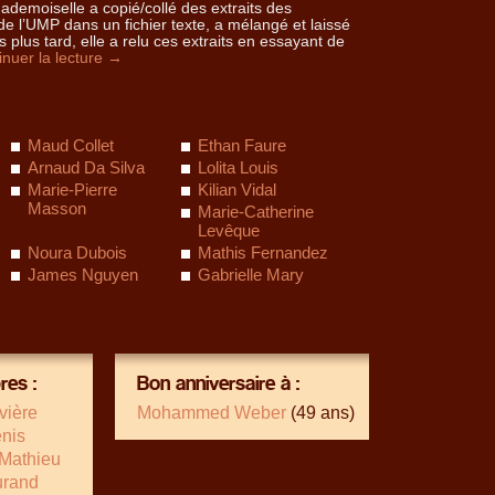
Mademoiselle a copié/collé des extraits des
 l’UMP dans un fichier texte, a mélangé et laissé
 plus tard, elle a relu ces extraits en essayant de
inuer la lecture
→
Maud Collet
Ethan Faure
Arnaud Da Silva
Lolita Louis
Marie-Pierre
Kilian Vidal
Masson
Marie-Catherine
Levêque
Noura Dubois
Mathis Fernandez
James Nguyen
Gabrielle Mary
es :
Bon anniversaire à :
vière
Mohammed Weber
(49 ans)
enis
 Mathieu
urand