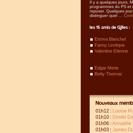
Il y a quelques jours, 
programmes du PS et de
reposer. Quelques jours
distinguer quel …
Cont
les 16 amis de Gilles :
Emma Blanchet
Fanny Levêque
Valentine Etienne
Edgar Merle
Betty Thomas
Nouveaux membr
01h12 :
Louise Ri
01h10 :
Dimitri D
01h06 :
Annaëlle
01h03 :
James D