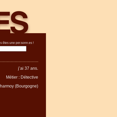
s êtes une per.sonn.es !
j’ai 37 ans.
Métier : Détective
 Charmoy (Bourgogne)