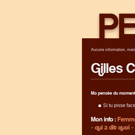
Aucune information, mais
Gilles 
Ma pensée du moment
Si tu pisse fac
Mon info :
Femme
« qui a dit quoi »