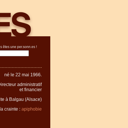
s êtes une per.sonn.es !
né le 22 mai 1966.
irecteur administratif
et financier
ite à Balgau (Alsace)
a crainte :
apiphobie