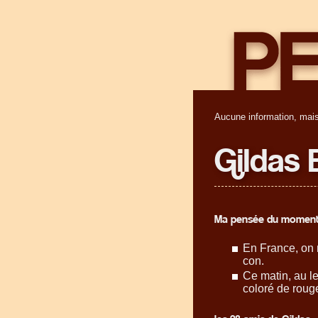
Aucune information, mais
Gildas 
Ma pensée du moment
En France, on n
con.
Ce matin, au le
coloré de rouge