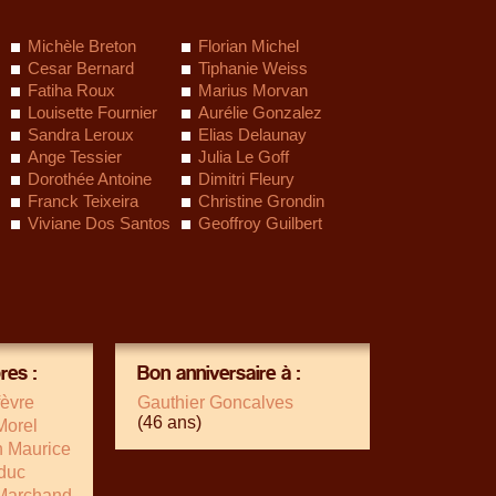
Michèle Breton
Florian Michel
Cesar Bernard
Tiphanie Weiss
Fatiha Roux
Marius Morvan
Louisette Fournier
Aurélie Gonzalez
Sandra Leroux
Elias Delaunay
Ange Tessier
Julia Le Goff
Dorothée Antoine
Dimitri Fleury
Franck Teixeira
Christine Grondin
Viviane Dos Santos
Geoffroy Guilbert
es :
Bon anniversaire à :
fèvre
Gauthier Goncalves
(46 ans)
Morel
n Maurice
duc
Marchand