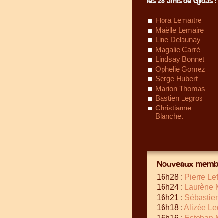
les 28 amis de Gildas :
Flora Lemaître
Maëlle Lemaire
Line Delaunay
Magalie Carré
Lindsay Bonnet
Ophelie Gomez
Serge Hubert
Marion Thomas
Bastien Legros
Christianne
Blanchet
Nouveaux membr
16h28 :
Pierre Le
16h24 :
Laurène 
16h21 :
Sébastie
16h18 :
Alizée Le
16h16 :
Esteban 