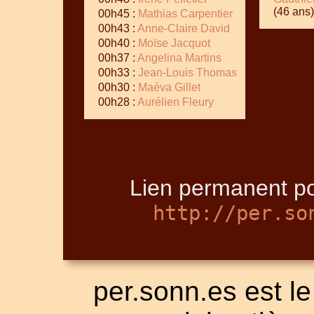
(46 ans)
00h45 :
Mathias Carpentier
00h43 :
Anne-Claire David
00h40 :
Moïse Jacquot
00h37 :
Angelina Martins
00h33 :
Jean-Louis Thomas
00h30 :
Maéva Gillet
00h28 :
Aurélien Fleury
Lien permanent po
http://per.so
per.sonn.es est le