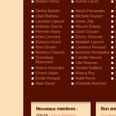
Marilyn Rémy
Aurore Caron
Sixtine Barbier
Alexis Fernandes
Lilian Mathieu
Michelle Dupont
Lauriane Lejeune
Jonas Joly
Andréas Garcia
Alisson Dubois
Pierrette Marty
Justin Gautier
Marin Lemoine
Emmy Germain
Barbara Girard
Abdallah Laurent
Rémi Boutin
Laurence Renaud
Béatrice Chauvin
Bertrand Hernandez
Dominique
Camille Hamon
Blanchard
Lilia Hoareau
Maéva Gonzalez
Joseph Gaillard
Emeric Adam
Maéva Rey
Emilie Renault
Nabil Hervé
Alain David
Christelle Boucher
Nouveaux membres :
Bon ann
00h48 :
Irène Pelletier
Gauthie