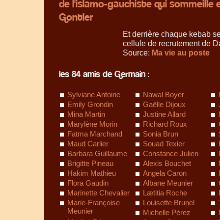
de l'islamo-gauchiste qui sommeille 
Gontier
Et derrière chaque kebab s
cellule de recrutement de D
Source:
Ma vie au poste
les 84 amis de Germain :
Sylviane Antoine
Nawal Boyer
Emily Grondin
Gaëlle Dijoux
Mina Martin
Justine Allard
Marylène Morin
Richard Roux
Fatma Marchand
Sonia Brun
Maud Carlier
Souad Texier
Barbara Guillaume
Constance Julien
Brigitte Pineau
Alexis Bouchet
Hakim Mathieu
Angela Caron
Flora Gaudin
Albane Meunier
Marinette Chevalier
Lætitia Roche
Marie-Françoise
Louisette Brunel
Meunier
Michelle Pérez