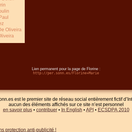
rin
ulin
Paul
ez
De Oliveira
liveira
Lien permanent pour la page de Florine :
http://per.sonn.es/Florine+Marie
onn.es est le premier site de réseau social entièrement fictif d’In
aucun des éléments affichés sur ce site n’est personnel
en savoir plus
•
contribuer
•
In English
•
API
•
ECSDPA 2010
s protection anti-publicité !