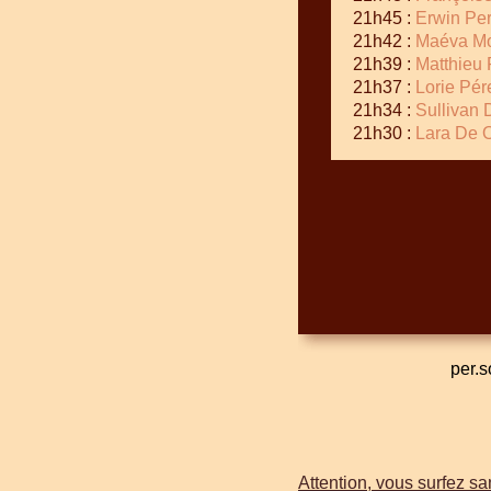
21h45 :
Erwin Per
21h42 :
Maéva Mo
21h39 :
Matthieu 
21h37 :
Lorie Pér
21h34 :
Sullivan 
21h30 :
Lara De O
per.s
Attention, vous surfez san