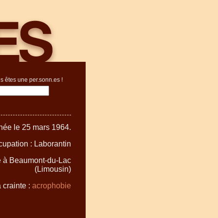
s êtes une per.sonn.es !
née le 25 mars 1964.
upation : Laborantin
te à Beaumont-du-Lac
(Limousin)
 crainte :
acrophobie