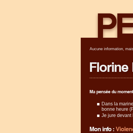
Aucune information, mais
Florine
Ma pensée du moment
Dans la marine,
bonne heure (P
Je jure devant 
Mon info :
Violen