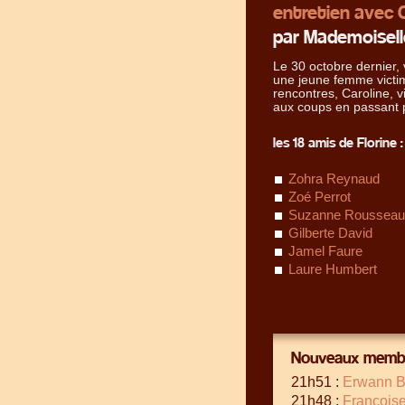
entretien avec 
par Mademoisell
Le 30 octobre dernier, v
une jeune femme victi
rencontres, Caroline, v
aux coups en passant
les 18 amis de Florine :
Zohra Reynaud
Zoé Perrot
Suzanne Rousseau
Gilberte David
Jamel Faure
Laure Humbert
Nouveaux membr
21h51 :
Erwann B
21h48 :
Françoise