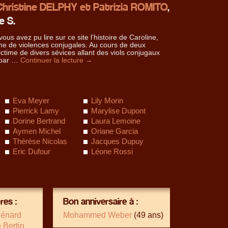
Christine DELPHY et Patrizia ROMITO
,
e S.
ous avez pu lire sur ce site l’histoire de Caroline,
me de violences conjugales. Au cours de deux
ictime de divers sévices allant des viols conjugaux
 par …
Continuer la lecture
→
Eva Meyer
Lily Morin
Pierrick Lamy
Marylise Dupont
Dorine Bertrand
Laura Lemoine
Aymen Michel
Oriane Garcia
Thérèse Nicolas
Jacques Dupuy
Eric Dufour
Léone Rossi
es :
Bon anniversaire à :
énard
Mohammed Weber
(49 ans)
 Bertin