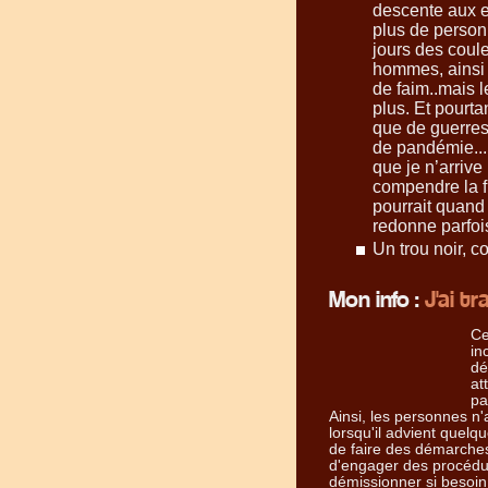
descente aux e
plus de person
jours des coul
hommes, ainsi 
de faim..mais 
plus. Et pourta
que de guerres
de pandémie...
que je n’arrive 
compendre la fi
pourrait quand
redonne parfoi
Un trou noir, c
Mon info :
J'ai t
Ce
in
dé
at
pa
Ainsi, les personnes n'
lorsqu'il advient quelq
de faire des démarches
d'engager des procédure
démissionner si besoin.