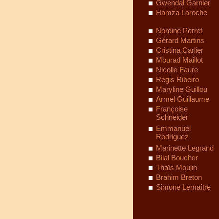
Gwendal Garnier
Hamza Laroche
Nordine Perret
Gérard Martins
Cristina Carlier
Mourad Maillot
Nicolle Faure
Regis Ribeiro
Maryline Guillou
Armel Guillaume
Françoise
Schneider
Emmanuel
Rodriguez
Marinette Legrand
Bilal Boucher
Thaïs Moulin
Brahim Breton
Simone Lemaître