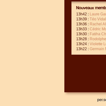
Nouveaux membr
13h42 :
Laure Gau
13h39 :
Téo Vidal
13h36 :
Rachel Al
13h33 :
Cédric M
13h30 :
Fatiha Ch
13h28 :
Rodolph
13h24 :
Violette 
13h22 :
Germain 
per.s