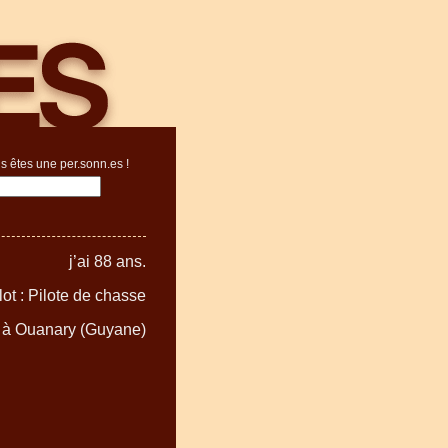
s êtes une per.sonn.es !
j’ai 88 ans.
ot : Pilote de chasse
e à Ouanary (Guyane)