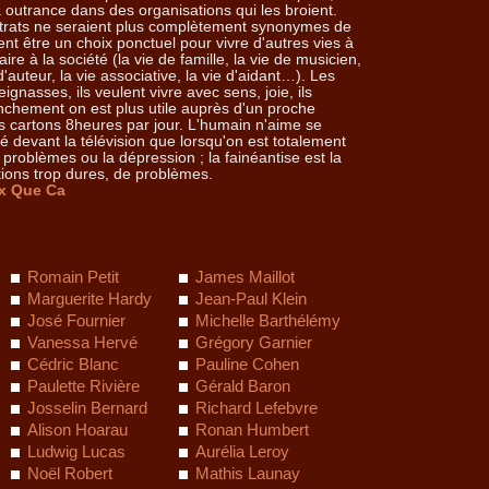
 à outrance dans des organisations qui les broient.
contrats ne seraient plus complètement synonymes de
ent être un choix ponctuel pour vivre d'autres vies à
ire à la société (la vie de famille, la vie de musicien,
 d'auteur, la vie associative, la vie d'aidant…). Les
ignasses, ils veulent vivre avec sens, joie, ils
ranchement on est plus utile auprès d'un proche
 cartons 8heures par jour. L'humain n'aime se
 devant la télévision que lorsqu'on est totalement
s problèmes ou la dépression ; la fainéantise est la
ions trop dures, de problèmes.
x Que Ca
Romain Petit
James Maillot
Marguerite Hardy
Jean-Paul Klein
José Fournier
Michelle Barthélémy
Vanessa Hervé
Grégory Garnier
Cédric Blanc
Pauline Cohen
Paulette Rivière
Gérald Baron
Josselin Bernard
Richard Lefebvre
Alison Hoarau
Ronan Humbert
Ludwig Lucas
Aurélia Leroy
Noël Robert
Mathis Launay