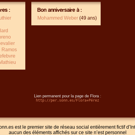
es :
Bon anniversaire à :
thier
Mohammed Weber
(49 ans)
lard
oreno
evalier
e Ramos
Lefebvre
Mathieu
Lien permanent pour la page de Flora :
http://per.sonn.es/Flora+Pérez
onn.es est le premier site de réseau social entièrement fictif d’In
aucun des éléments affichés sur ce site n’est personnel