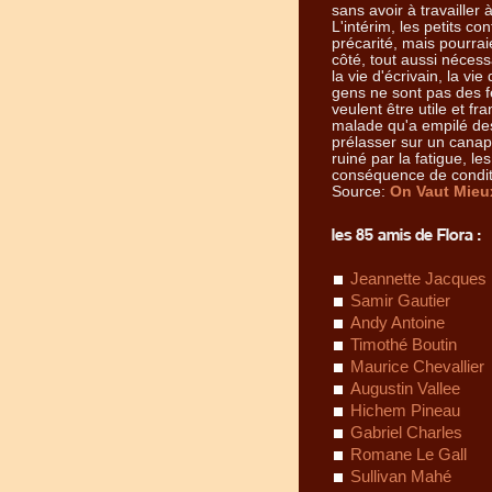
sans avoir à travailler
L'intérim, les petits 
précarité, mais pourrai
côté, tout aussi nécessa
la vie d'écrivain, la vie
gens ne sont pas des fe
veulent être utile et f
malade qu'a empilé des
prélasser sur un canapé
ruiné par la fatigue, le
conséquence de condit
Source:
On Vaut Mieu
les 85 amis de Flora :
Jeannette Jacques
Samir Gautier
Andy Antoine
Timothé Boutin
Maurice Chevallier
Augustin Vallee
Hichem Pineau
Gabriel Charles
Romane Le Gall
Sullivan Mahé