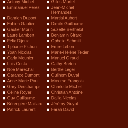
Antony Michel
Gilles Martel
Emmanuel Pérez
Jean-Michel
Hernandez
Damien Dupont
Martial Aubert
Fabien Gautier
Dimitri Guillaume
Gautier Morin
Suzette Berthelot
Laure Lambert
Benjamin Girard
Félix Dijoux
Ophelie Schmitt
Tiphanie Pichon
Emre Lebon
Yoan Nicolas
Marie-Hélène Texier
Carla Meunier
Manuel Giraud
Luis Costa
Cathy Breton
Noé Maréchal
Berthe Léger
Garance Dumont
Guilhem Duval
Anne-Marie Paul
Maxime François
Gary Deschamps
Charlotte Michel
Céline Royer
Christian Antoine
Guy Guillaume
Dalila Nicolas
Bérengère Maillard
Jérémy Guyot
Patrick Laurent
Farah David