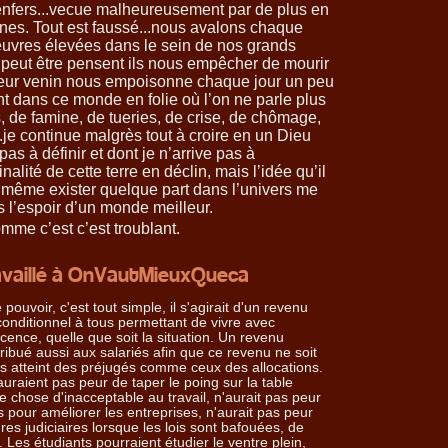
nfers...vecue malheureusement par de plus en
nes. Tout est faussé...nous avalons chaque
euvres élevées dans le sein de nos grands
peut être pensent ils nous empêcher de mourir
leur venin nous empoisonne chaque jour un peu
nt dans ce monde en folie où l’on ne parle plus
, de famine, de tueries, de crise, de chômage,
.je continue malgrès tout à croire en un Dieu
pas à définir et dont je n’arrive pas à
nalité de cette terre en déclin, mais l’idée qu’il
 même exister quelque part dans l’univers me
s l’espoir d’un monde meilleur.
omme c’est c’est troublant.
ravaillé à OnVautMieuxQueca
 pouvoir, c'est tout simple, il s'agirait d'un revenu
conditionnel à tous permettant de vivre avec
cence, quelle que soit la situation. Un revenu
tribué aussi aux salariés afin que ce revenu ne soit
s atteint des préjugés comme ceux des allocations.
auraient pas peur de taper le poing sur la table
ue chose d'inacceptable au travail, n'aurait pas peur
 pour améliorer les entreprises, n'aurait pas peur
s judiciaires lorsque les lois sont bafouées, de
 Les étudiants pourraient étudier le ventre plein,