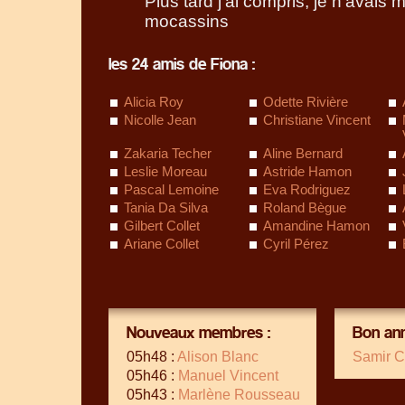
Plus tard j’ai compris, je n’avais
mocassins
les 24 amis de Fiona :
Alicia Roy
Odette Rivière
Nicolle Jean
Christiane Vincent
Zakaria Techer
Aline Bernard
Leslie Moreau
Astride Hamon
Pascal Lemoine
Eva Rodriguez
Tania Da Silva
Roland Bègue
Gilbert Collet
Amandine Hamon
Ariane Collet
Cyril Pérez
Nouveaux membres :
Bon ann
05h48 :
Alison Blanc
Samir C
05h46 :
Manuel Vincent
05h43 :
Marlène Rousseau