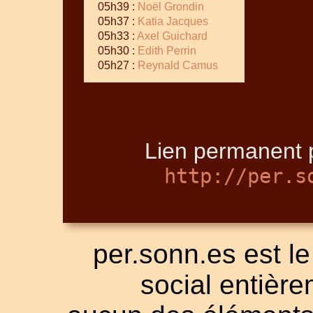
05h39 :
Noël Grondin
05h37 :
Katia Jacques
05h33 :
Axel Guichard
05h30 :
Edith Perrin
05h27 :
Reynald Camus
Lien permanent p
http://per.s
per.sonn.es est le
social entièrem