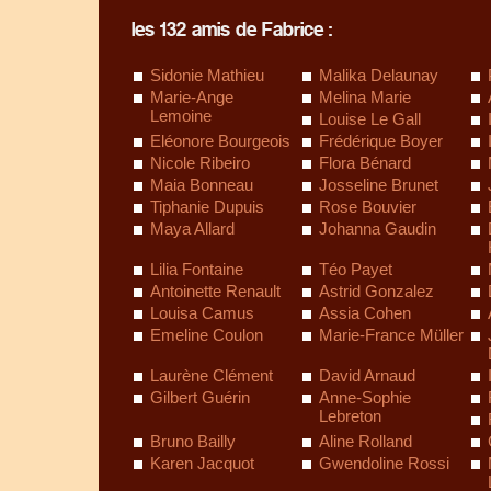
les 132 amis de Fabrice :
Sidonie Mathieu
Malika Delaunay
Marie-Ange
Melina Marie
Lemoine
Louise Le Gall
Eléonore Bourgeois
Frédérique Boyer
Nicole Ribeiro
Flora Bénard
Maia Bonneau
Josseline Brunet
Tiphanie Dupuis
Rose Bouvier
Maya Allard
Johanna Gaudin
Lilia Fontaine
Téo Payet
Antoinette Renault
Astrid Gonzalez
Louisa Camus
Assia Cohen
Emeline Coulon
Marie-France Müller
Laurène Clément
David Arnaud
Gilbert Guérin
Anne-Sophie
Lebreton
Bruno Bailly
Aline Rolland
Karen Jacquot
Gwendoline Rossi