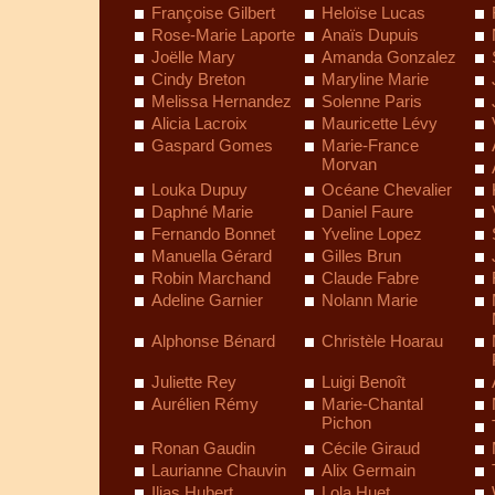
Françoise Gilbert
Heloïse Lucas
Rose-Marie Laporte
Anaïs Dupuis
Joëlle Mary
Amanda Gonzalez
Cindy Breton
Maryline Marie
Melissa Hernandez
Solenne Paris
Alicia Lacroix
Mauricette Lévy
Gaspard Gomes
Marie-France
Morvan
Louka Dupuy
Océane Chevalier
Daphné Marie
Daniel Faure
Fernando Bonnet
Yveline Lopez
Manuella Gérard
Gilles Brun
Robin Marchand
Claude Fabre
Adeline Garnier
Nolann Marie
Alphonse Bénard
Christèle Hoarau
Juliette Rey
Luigi Benoît
Aurélien Rémy
Marie-Chantal
Pichon
Ronan Gaudin
Cécile Giraud
Laurianne Chauvin
Alix Germain
Ilias Hubert
Lola Huet