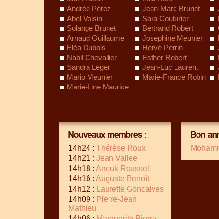
Andrée Pérez
Jean-Marc Brunet
Abel Voisin
Sara Couturier
Solange Brunet
Bertrand Robert
Arnaud Guillaume
Josephine Meunier
Eléa Dubois
Hervé Perrin
Nabil Chevallier
Esther Robert
Sandra Léger
Jean-Luc Laurent
Mario Meunier
Marie-France Robin
Marie-Line Maurice
Nouveaux membres :
Bon ann
14h24 :
Thérèse Roux
Mohamm
14h21 :
Jean Vallee
14h18 :
Anouk Roussel
14h16 :
Auguste Benoît
14h12 :
Laurette Goncalves
14h09 :
Pierre-Jean
Mathieu
14h06 :
Marguerite Pierre