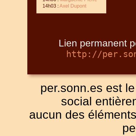
14h03 :
Axel Dupont
Lien permanent po
http://per.so
per.sonn.es est le
social entièrem
aucun des éléments a
pe