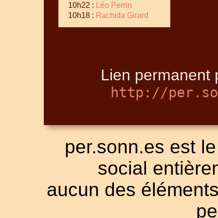
10h22 :
Léo Perrin
10h18 :
Rachida Girard
Lien permanent p
http://per.so
per.sonn.es est le
social entièrem
aucun des éléments a
pe