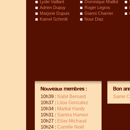
Lydie Vaillant
Dominique Maillot
Adrien Dupuy
Roger Legros
Marjorie Dupuis
Gianni Charrier
Kamel Schmitt
Nour Diaz
Nouveaux membres :
Bon ann
10h39 :
Nabil Bernard
Samir C
10h37 :
Lilou Gonzalez
10h34 :
Martial Hardy
10h31 :
Samira Hamon
10h27 :
Elias Michaud
10h24 :
Camille Noël