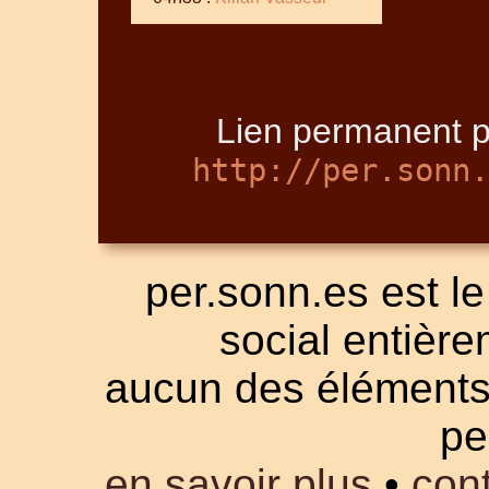
Lien permanent p
http://per.sonn.
per.sonn.es est le
social entièrem
aucun des éléments a
pe
en savoir plus
•
cont