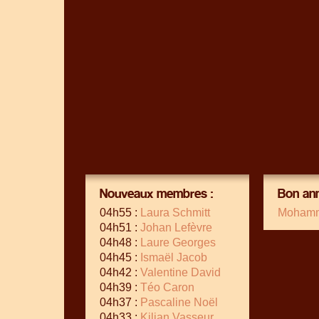
Nouveaux membres :
Bon ann
04h55 :
Laura Schmitt
Mohamm
04h51 :
Johan Lefèvre
04h48 :
Laure Georges
04h45 :
Ismaël Jacob
04h42 :
Valentine David
04h39 :
Téo Caron
04h37 :
Pascaline Noël
04h33 :
Kilian Vasseur