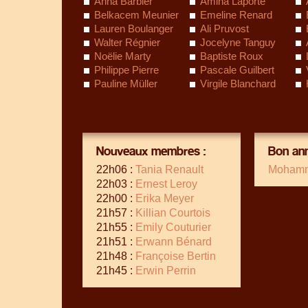
Anna Barbier
Amina Laporte
Belkacem Meunier
Emeline Renard
Lauren Boulanger
Ali Pruvost
Walter Régnier
Jocelyne Tanguy
Noëlie Marty
Baptiste Roux
Philippe Pierre
Pascale Guilbert
Pauline Müller
Virgile Blanchard
Nouveaux membres :
Bon ann
22h06 :
Tania Renault
Mohamm
22h03 :
Ernest Leroy
22h00 :
Erika Meyer
21h57 :
Killian Courtois
21h55 :
Emily Couturier
21h51 :
Erwann Bénard
21h48 :
Françoise Bertin
21h45 :
Erwin Perrin