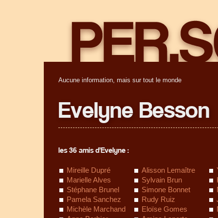
Aucune information, mais sur tout le monde
Evelyne Besson
les 36 amis d’Evelyne :
Mireille Dupré
Alisson Lemaître
Marielle Alves
Sylvain Brun
Stéphane Brunel
Simone Bonnet
Pamela Sanchez
Rudy Ruiz
Michèle Marchand
Eloïse Gomes