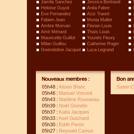
Jamila Sanchez
Jessica Bertrand
Heloïse Guyot
Anita Fabre
Eve Fernandez
Aziz Traoré
Fabien Jean
Monia Mallet
Ambre Morvan
Florian Louis
Amir Ménard
Thaïs Louis
Mauricette Guillot
Younès Fleury
Milan Guillou
Catherine Roger
Gwendoline Jacquot
Luca Legrand
Nouveaux membres :
Bon ann
05h48 :
Alison Blanc
Samir C
05h46 :
Manuel Vincent
05h43 :
Marlène Rousseau
05h39 :
Noël Grondin
05h37 :
Katia Jacques
05h33 :
Axel Guichard
05h30 :
Edith Perrin
05h27 :
Reynald Camus