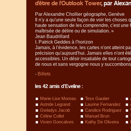
d'être de l'Outlook Tower
, par Alexan
Par Alexandre Chollier géographe, Genève
Il n'y a qu'une seule façon de voir les choses 
haute sensation de les comprendre, c'est une 
maîtrisée de délire ou de simulation.
»
Jean Baudrillard
I. Patrick Geddes à l'horizon
Jamais, à l'évidence, les cartes n'ont atteint p
précision qu'aujourd'hui. Jamais elles n'ont é
accessibles. Un désir insatiable de tout carto
de nous et sans vergogne nous y succombons. 
-
Billets
les 42 amis d’Eveline :
Marie-Lise Moreau
Tess Gautier
Astride Legrand
Laurine Fernandez
Gwladys Jacob
Candice Rodriguez
Céline Collet
Manuel Brun
Vivien Goncalves
Kathy De Oliveira