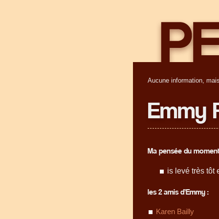
Aucune information, mais
Emmy 
Ma pensée du moment
is levé très tô
les 2 amis d’Emmy :
Karen Bailly