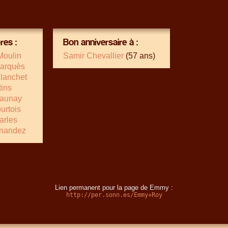
es :
Bon anniversaire à :
Moulin
Samir Chevallier
(57 ans)
arquès
Blanchet
ins
Launay
urtois
arles
nandez
Lien permanent pour la page de Emmy :
http://per.sonn.es/Emmy+Roy