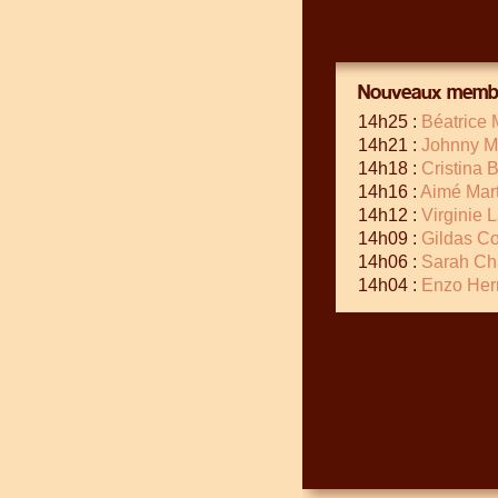
Nouveaux membr
14h25 :
Béatrice 
14h21 :
Johnny M
14h18 :
Cristina 
14h16 :
Aimé Mart
14h12 :
Virginie 
14h09 :
Gildas Co
14h06 :
Sarah Ch
14h04 :
Enzo Her