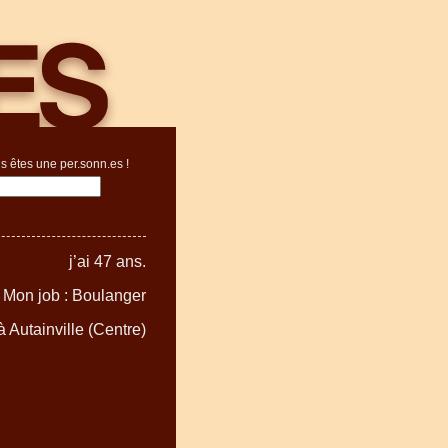
s êtes une per.sonn.es !
j’ai 47 ans.
Mon job : Boulanger
 à Autainville (Centre)