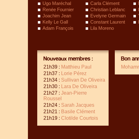
Ugo Maréchal
Carla Clément
Renée Fournier
Christian Leblanc
Joachim Jean
Evelyne Germain
Kelly Le Gall
Constant Laurent
Adam François
Lila Moreno
Nouveaux membres :
Bon ann
21h39 :
Matthieu Paul
Mohamm
21h37 :
Lorie Pérez
21h34 :
Sullivan De Oliveira
21h30 :
Lara De Oliveira
21h27 :
Jean-Pierre
Roussel
21h24 :
Sarah Jacques
21h21 :
Basile Clément
21h19 :
Clotilde Courtois