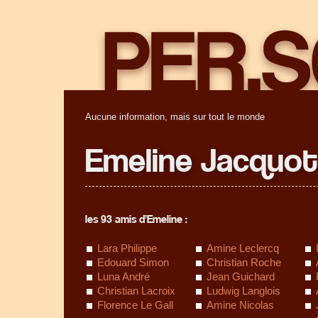
Aucune information, mais sur tout le monde
Emeline Jacquot
les 93 amis d’Emeline :
Lara Philippe
Amine Leclercq
Edouard Simon
Christian Roche
Luna André
Jean Guichard
Christian Lacroix
Ludwig Langlois
Florence Le Gall
Amine Nicolas