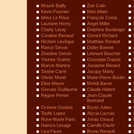
Mounir Bailly
Zoé Colin
Kevin Fournier
Nino Allain
Idriss Le Roux
François Costa
Lauriane Henry
Angel Millet
Charly Leroy
Delphine Boulanger
Coraline Renaud
Gérard Richard
Hichem Levêque
Matthias Renault
Ramzi Simon
Didier Bonnet
Zinedine Simon
Léonard Boucher
Younès Guérin
Giuseppe Dupuis
Marvin Martins
Josianne Bénard
Sixtine Carré
Jacquy Marty
Olivier Morel
Marie-Pierre Boutin
Elise Meyer
Mehdi Baron
Gervais Guillaume
Claude Hébert
Régine Perrier
Jean-Claude
Bertrand
Océane Godard
Bryan Julien
Toufik Lopez
Alycia Lacroix
Rose-Marie Paris
Jonas Giraud
Hamza Lesage
Camille David
Lisa Faure
Bruno Renault