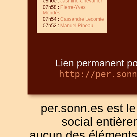
08h00 :
Jasmine Chevallier
07h58 :
Pierre-Yves
Mendès
07h54 :
Cassandre Lecomte
07h52 :
Manuel Pineau
Lien permanent pou
http://per.sonn
per.sonn.es est le
social entièrem
aucun des éléments a