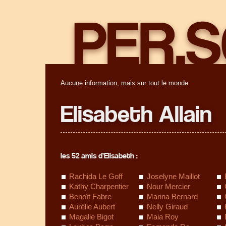
Aucune information, mais sur tout le monde
Elisabeth Allain
les 52 amis d’Elisabeth :
Rachida Le Goff
Joselyne Maillot
Kathy Charpentier
Nour Mercier
Benoît Fabre
Marina Bernard
Aurélie Aubert
Nelly Giraud
Magalie Bigot
Maia Roy