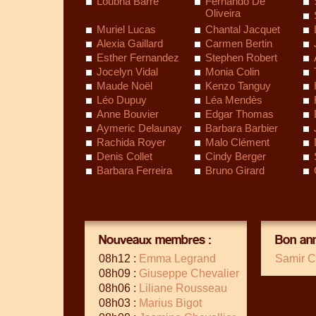
Loubna Barre
Fernando De
Oliveira
Muriel Lucas
Chantal Jacquet
Alexia Gaillard
Carmen Bertin
Esther Fernandez
Stephen Robert
Jocelyn Vidal
Monia Colin
Maude Noël
Kenzo Tanguy
Léo Dupuy
Léa Mendès
Anne Bouvier
Edgar Thomas
Aymeric Delaunay
Barbara Barbier
Rachida Royer
Malo Clément
Denis Collet
Cindy Berger
Barbara Ferreira
Bruno Girard
Nouveaux membres :
Bon ann
08h12 :
Emma Legrand
Samir C
08h09 :
Giuseppe Chevalier
08h06 :
Liliane Rousseau
08h03 :
Marius Bigot