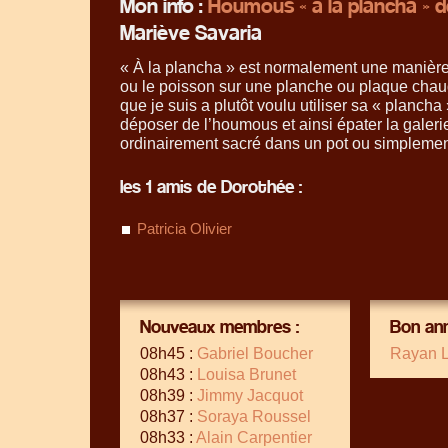
Mon info :
Houmous « à la plancha » d
Mariève Savaria
« À la plancha » est normalement une manière
ou le poisson sur une planche ou plaque chau
que je suis a plutôt voulu utiliser sa « plancha
déposer de l’houmous et ainsi épater la galeri
ordinairement sacré dans un pot ou simplement
les 1 amis de Dorothée :
Patricia Olivier
Nouveaux membres :
Bon ann
08h45 :
Gabriel Boucher
Rayan 
08h43 :
Louisa Brunet
08h39 :
Jimmy Jacquot
08h37 :
Soraya Roussel
08h33 :
Alain Carpentier