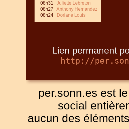
08h31 :
Juliette Lebreton
08h27 :
Anthony Hernandez
08h24 :
Doriane Louis
Lien permanent po
http://per.son
per.sonn.es est le
social entièrem
aucun des éléments a