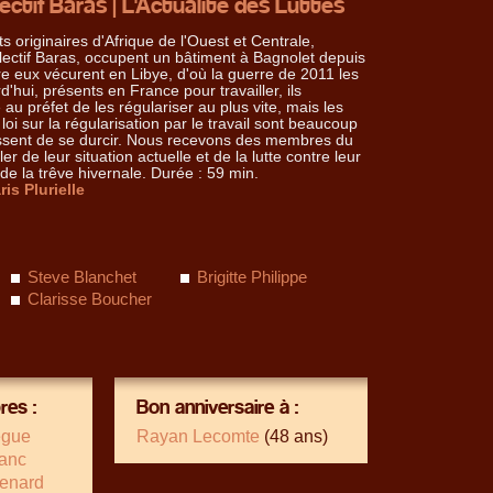
lectif Baras | L'Actualité des Luttes
 originaires d'Afrique de l'Ouest et Centrale,
lectif Baras, occupent un bâtiment à Bagnolet depuis
e eux vécurent en Libye, d'où la guerre de 2011 les
rd'hui, présents en France pour travailler, ils
u préfet de les régulariser au plus vite, mais les
loi sur la régularisation par le travail sont beaucoup
 cessent de se durcir. Nous recevons des membres du
ler de leur situation actuelle et de la lutte contre leur
de la trêve hivernale. Durée : 59 min.
is Plurielle
Steve Blanchet
Brigitte Philippe
Clarisse Boucher
es :
Bon anniversaire à :
ègue
Rayan Lecomte
(48 ans)
lanc
enard