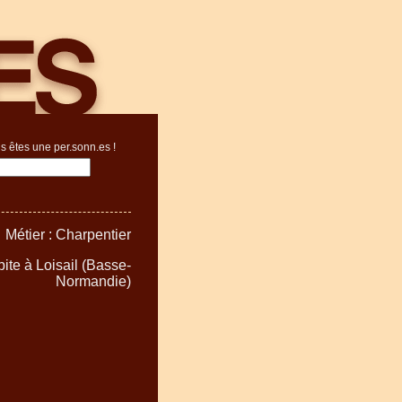
s êtes une per.sonn.es !
Métier : Charpentier
bite à Loisail (Basse-
Normandie)