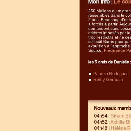
Mon info :
Le col
250 Maliens ou migrants
rassemblés dans le col
2 ans. Beaucoup d'entr
a forcés à partir. Aujou
demandent sans cesse a
critères imposés par la 
trop restrictifs et ne
collectif Baras pour par
expulsion à l'approche 
Source:
Fréquence Par
les 5 amis de Danielle :
Pamela Rodrigues
Rémy Germain
Nouveaux membr
04h54 :
Siham B
04h52 :
Achille B
04h48 :
Hélène R