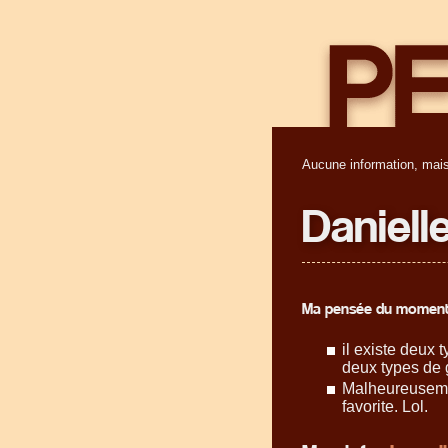
Aucune information, mais
Daniell
Ma pensée du moment
il existe deux 
deux types de g
Malheureusemen
favorite. Lol.