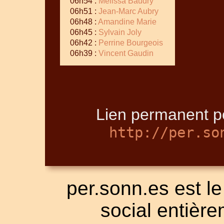
06h54 :
Melissa Baudry
06h51 :
Jean-Marc Aubry
06h48 :
Amandine Marie
06h45 :
Sylvain Joly
06h42 :
Perrine Bourgeois
06h39 :
Vincent Gaudin
Lien permanent p
http://per.so
per.sonn.es est le
social entièrem