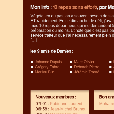
Mon info :
10 repas sans effort
, par M
Végétalien ou pas, on a souvent besoin de s’
ET rapidement. En ce dimanche de défi, j’avai
mes 10 repas dépanneur, qui me demandent 5
préparation ou moins. Et note que c’est pas pa
service traiteur que j’ai nécessairement plein 
[…]
les 9 amis de Damien :
Johanne Dupuis
Marc Olivier
Grégory Fabre
Déborah Pierre
Marilou Blin
Jérémie Traoré
Nouveaux membres :
Bon ann
07h01 :
Fabienne Laurent
Mohamm
06h58 :
Jean-Michel Brunet