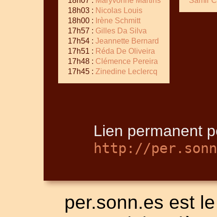
18h07 :
Maryvonne Martins
Samir C
18h03 :
Nicolas Louis
18h00 :
Irène Schmitt
17h57 :
Gilles Da Silva
17h54 :
Jeannette Bernard
17h51 :
Réda De Oliveira
17h48 :
Clémence Pereira
17h45 :
Zinedine Leclercq
Lien permanent po
http://per.sonn
per.sonn.es est le