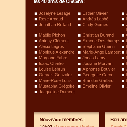
les 40 amis de Cristina :
Joselyne Lesage
Esther Olivier
Rose Arnaud
Andréa Labbé
Jonathan Rolland
Cindy Gomes
Maëlle Pichon
Christian Durand
Antony Clément
Simone Deschamps
Alexia Legros
Stéphanie Guérin
Monique Alexandre
Marie-Ange Lambert
Morgane Fabre
Jonas Lamy
Isaac Charles
Josiane Morvan
Louise Lebrun
Alphonse Bouvier
Gervais Gonzalez
Georgette Caron
Marie-Rose Louis
Brandon Gaillard
Mustapha Grégoire
Emeline Olivier
Jacqueline Dumont
Nouveaux membres :
Bon ann