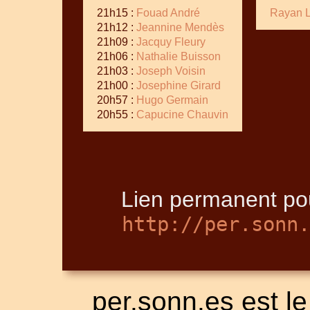
21h15 :
Fouad André
Rayan 
21h12 :
Jeannine Mendès
21h09 :
Jacquy Fleury
21h06 :
Nathalie Buisson
21h03 :
Joseph Voisin
21h00 :
Josephine Girard
20h57 :
Hugo Germain
20h55 :
Capucine Chauvin
Lien permanent pou
http://per.sonn.
per.sonn.es est le