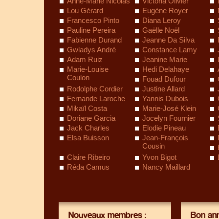
Anne-Marie Nicolas
Victoria Olivier
Lou Gérard
Eugène Royer
Francesco Pinto
Diana Leroy
Pauline Pereira
Gaëlle Noël
Fabienne Durand
Jeanne Da Silva
Gwladys André
Constance Lamy
Adam Ruiz
Jeanine Marie
Marie-Louise
Hedi Delahaye
Coulon
Fouad Dufour
Rodolphe Cordier
Justine Allard
Fernande Laroche
Yannis Dubois
Mikaïl Costa
Marie-José Klein
Doriane Garcia
Jocelyn Fournier
Jack Charles
Elodie Pineau
Elsa Buisson
Jean-François
Cousin
Claire Ribeiro
Yvon Bigot
Réda Camus
Nancy Maillard
Nouveaux membres :
Bon ann