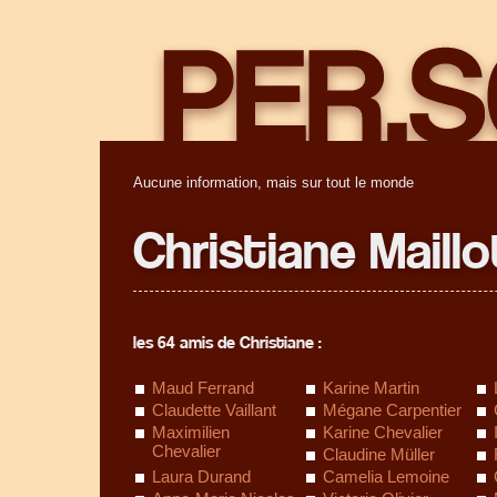
Aucune information, mais sur tout le monde
Christiane Maillo
les 64 amis de Christiane :
Maud Ferrand
Karine Martin
Claudette Vaillant
Mégane Carpentier
Maximilien
Karine Chevalier
Chevalier
Claudine Müller
Laura Durand
Camelia Lemoine