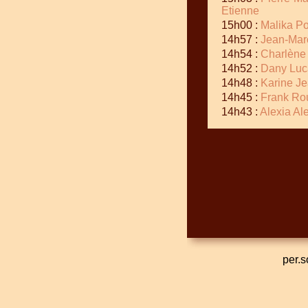
Etienne
15h00 :
Malika Po
14h57 :
Jean-Marc
14h54 :
Charlène
14h52 :
Dany Luc
14h48 :
Karine J
14h45 :
Frank Ro
14h43 :
Alexia Al
per.s