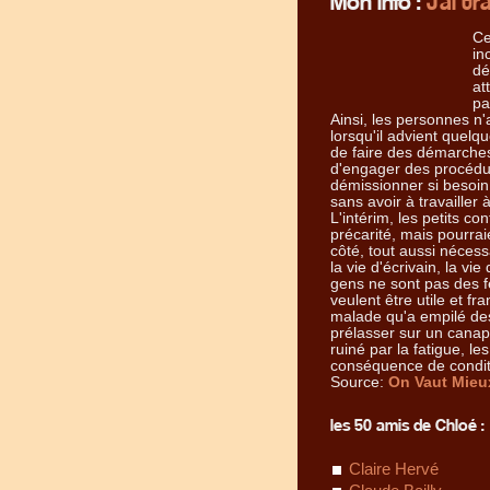
Mon info :
J'ai t
Ce
in
dé
at
pa
Ainsi, les personnes n'
lorsqu'il advient quelq
de faire des démarches
d'engager des procédure
démissionner si besoin.
sans avoir à travailler
L'intérim, les petits 
précarité, mais pourrai
côté, tout aussi nécessa
la vie d'écrivain, la vie
gens ne sont pas des fe
veulent être utile et f
malade qu'a empilé des
prélasser sur un canapé
ruiné par la fatigue, le
conséquence de condit
Source:
On Vaut Mieu
les 50 amis de Chloé :
Claire Hervé