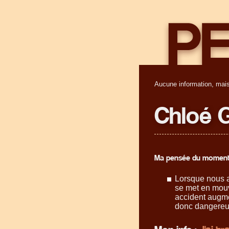
Aucune information, mais
Chloé 
Ma pensée du moment
Lorsque nous at
se met en mouv
accident augme
donc dangereus