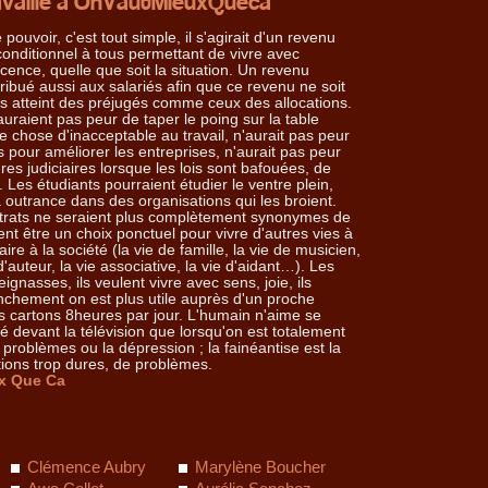
ravaillé à OnVautMieuxQueca
 pouvoir, c'est tout simple, il s'agirait d'un revenu
conditionnel à tous permettant de vivre avec
cence, quelle que soit la situation. Un revenu
tribué aussi aux salariés afin que ce revenu ne soit
s atteint des préjugés comme ceux des allocations.
auraient pas peur de taper le poing sur la table
ue chose d'inacceptable au travail, n'aurait pas peur
 pour améliorer les entreprises, n'aurait pas peur
s judiciaires lorsque les lois sont bafouées, de
 Les étudiants pourraient étudier le ventre plein,
 à outrance dans des organisations qui les broient.
contrats ne seraient plus complètement synonymes de
ent être un choix ponctuel pour vivre d'autres vies à
ire à la société (la vie de famille, la vie de musicien,
 d'auteur, la vie associative, la vie d'aidant…). Les
ignasses, ils veulent vivre avec sens, joie, ils
ranchement on est plus utile auprès d'un proche
 cartons 8heures par jour. L'humain n'aime se
 devant la télévision que lorsqu'on est totalement
s problèmes ou la dépression ; la fainéantise est la
ions trop dures, de problèmes.
x Que Ca
Clémence Aubry
Marylène Boucher