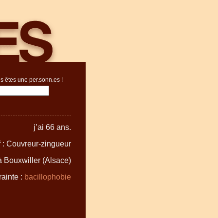
s êtes une per.sonn.es !
j’ai 66 ans.
f : Couvreur-zingueur
 à Bouxwiller (Alsace)
ainte :
bacillophobie