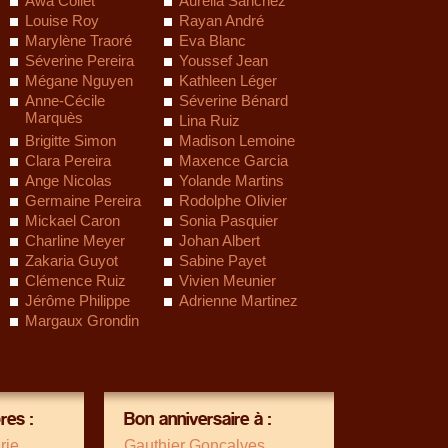
Awa Collet
Aurélia Sanchez
Louise Roy
Rayan André
Marylène Traoré
Eva Blanc
Séverine Pereira
Youssef Jean
Mégane Nguyen
Kathleen Léger
Anne-Cécile
Séverine Bénard
Marquès
Lina Ruiz
Brigitte Simon
Madison Lemoine
Clara Pereira
Maxence Garcia
Ange Nicolas
Yolande Martins
Germaine Pereira
Rodolphe Olivier
Mickael Caron
Sonia Pasquier
Charline Meyer
Johan Albert
Zakaria Guyot
Sabine Payet
Clémence Ruiz
Vivien Meunier
Jérôme Philippe
Adrienne Martinez
Margaux Grondin
es :
Bon anniversaire à :
rie
Gauthier Goncalves