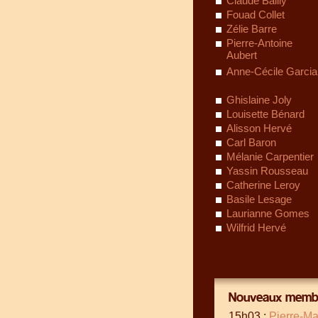
Claude Bailly
Fouad Collet
Zélie Barre
Pierre-Antoine
Aubert
Anne-Cécile Garcia
Ghislaine Joly
Louisette Bénard
Alisson Hervé
Carl Baron
Mélanie Carpentier
Yassin Rousseau
Catherine Leroy
Basile Lesage
Laurianne Gomes
Wilfrid Hervé
Nouveaux membr
15h03 :
Pierre-Ma