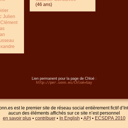
(46 ans)
irier
 Julien
 Clément
as
ean
usseau
exandre
Lien permanent pour la page de Chloé :
http://per.sonn.es/Chloé+Gay
onn.es est le premier site de réseau social entièrement fictif d’In
aucun des éléments affichés sur ce site n’est personnel
en savoir plus
•
contribuer
•
In English
•
API
•
ECSDPA 2010