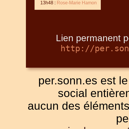
13h48 :
Rose-Marie Hamon
Lien permanent po
http://per.son
per.sonn.es est le
social entièrem
aucun des éléments a
pe