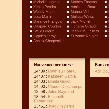
Michelle Legrand
Mathéo Thomas
Kenzo Pereira
Vanina Le Roux
Wendy Marie
Manuel Vidal
Luca Martin
Melissa Weiss
Garance François
Jack Michel
Gaspard Courtois
Tiphanie Giraud
Stella Leroux
Jean-Luc Gaillard
Cyprien Leroy
Suzanne Nguyen
Annick Charpentier
Nouveaux membres :
Bon ann
14h09 :
Matthieu Hoarau
Adil Bo
14h07 :
Kathleen Garcia
14h03 :
Dimitri Guyot
14h00 :
Claude Deschamps
13h58 :
Jules Raynaud
13h54 :
Elisabeth
Fernandez
13h51 :
Joaquim Bertin