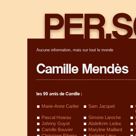
Aucune information, mais sur tout le monde
Camille Mendès
les 99 amis de Camille :
Marie-Anne Carlier
Sam Jacquet
Pascal Hoarau
Simone Laroche
Johnny Guyot
Abdelkrim Leduc
Camille Bouvier
Maryline Maillard
Christiane Ribeiro
Andréas Lévy