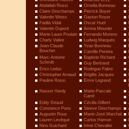
Abdallah Rossi
Ornella Bonneau
Claire Deschamps
Pierrick Boyer
Valentin Weiss
Gaston Royer
Fadila Vidal
Oscar Huet
Valentin Dupont
Amina Meunier
Marie-Laure Poulain
Fernando Moreno
Charly Vallee
Ludwig Marquès
Jean-Claude
Yvan Bonneau
Boucher
Camille Pereira
Marc-Antoine
Baptiste Richard
Schmitt
Guy Bertrand
Enzo Leduc
Rodrigue Fabre
Christopher Arnaud
Brigitte Jacques
Pauline Rossi
Emre Legrand
Nasser Hardy
Marie-Pascale
Carré
Eddy Giraud
Cécilia Gilbert
Constance Pons
Steeve Deschamps
Augustin Roux
Marie-José Marchal
Lauren Levêque
Carlos Hamon
Nino Guichard
Irène Chevalier