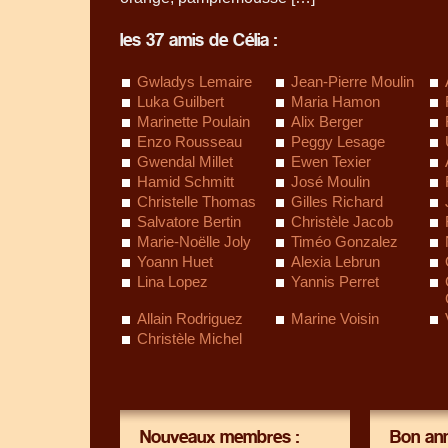
les 37 amis de Célia :
Gwladys Lemaire
Jean-Pierre Moulin
Luka Guilbert
Maria Hamon
Marinette Poulain
Alix Berger
Enzo Rousseau
Peggy Lesage
Gwendal Millet
Ewen Texier
Hamid Schmitt
José Moulin
Christelle Thomas
Gilles Richard
Salvatore Bertin
Christèle Jacob
Marie-Noëlle Joly
Timéo Gonzalez
Yoann Huet
Alexia Lebrun
Lina Lopez
Yannis Perret
Allain Rodriguez
Marine Voisin
Christèle Michel
Nouveaux membres :
Bon ann