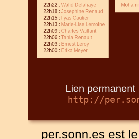
22h22 :
Walid Delahaye
Mohamm
22h18 :
Josephine Renaud
22h15 :
Ilyas Gautier
22h13 :
Marie-Lise Lemoine
22h09 :
Charles Vaillant
22h06 :
Tania Renault
22h03 :
Ernest Leroy
22h00 :
Erika Meyer
Lien permanent p
http://per.so
per.sonn.es est le